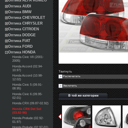
Оптика ALFA ROMEO
Оптика AUDI
Оптика BMW
Оптика CHEVROLET
Оптика CHRYSLER
Оптика CITROEN
Оптика DODGE
Оптика FIAT
Оптика FORD
Оптика HONDA
Honda Civic VII (2001-
2005)
Honda Accord (02.94-
10.97)
Твитнуть
Honda Accord (10.98-
Распечатать
12.02)
Honda Civic 5 (09.91-
Увеличить
08.95)
Honda Civic 6 (09.95-
В той же категории
02.01)
Honda CRX (09.87-02.92)
Honda CRX Del Sol
(03.92-96)
Honda Prelude (02.92-
01.97)
Honda Prelude (02.97-01)