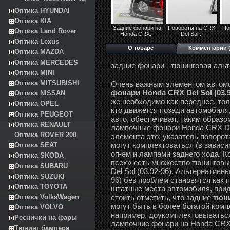
Оптика HYUNDAI
Оптика KIA
Задние фонари на
Повороты на CRX
По
Оптика Land Rover
Honda CRX...
Del Sol...
Оптика Lexus
О товаре
Комментарии (
Оптика MAZDA
Оптика MERCEDES
задние фонари - тюнинговая аль
Оптика MINI
Оптика MITSUBISHI
Очень важным элементом автом
фонари Honda CRX Del Sol (03.9
Оптика NISSAN
же необходимо как переднее, то
Оптика OPEL
кто движется позади автомобиля
Оптика PEUGEOT
авто, обеспечивая, таким образо
Оптика RENAULT
лампочные фонари Honda CRX Del
Оптика ROVER 200
элемента это: указатель поворот
могут комплектоваться (в завис
Оптика SEAT
огнем и лампами заднего хода. К
Оптика SKODA
всех» есть множество тюнингов
Оптика SUBARU
Del Sol (03.92-96). Альтернативн
Оптика SUZUKI
96) без проблем становятся как 
Оптика TOYOTA
штатные места автомобиля, прид
стоить отметить, что задние
тюни
Оптика VolksWagen
могут быть в более богатой ком
Оптика VOLVO
например, доукомплектовываться
Реснички на фары
лампочние фонари на Honda CRX D
Тюнинг бампера