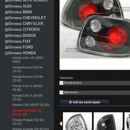
Оптика ALFA ROMEO
Оптика AUDI
Оптика BMW
Оптика CHEVROLET
Оптика CHRYSLER
Оптика CITROEN
Оптика DODGE
Оптика FIAT
Оптика FORD
Оптика HONDA
Honda Civic VII (2001-
2005)
Honda Accord (02.94-
10.97)
Honda Accord (10.98-
Твитнуть
12.02)
Распечатать
Honda Civic 5 (09.91-
08.95)
Увеличить
Honda Civic 6 (09.95-
02.01)
В той же категории
Honda CRX (09.87-02.92)
Honda CRX Del Sol
(03.92-96)
Honda Prelude (02.92-
01.97)
Honda Prelude (02.97-01)