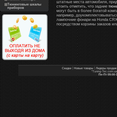
штатные места автомобиля, прид
Тюнинговые шкалы
стоить отметить, что задние
тюни
приборов
могут быть в более богатой ком
например, доукомплектовываться
лампочние фонари на Honda CRX D
посредством корзины заказов ил
Скидки
Новые товары
Лидеры продаж
"Tuning-Tec.com.u
Пн-Пт 09:00-