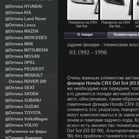
Оптика HYUNDAI
Оптика KIA
Оптика Land Rover
Повороты на CRX
Повороты на CRX
Оп
Оптика Lexus
Del Sol...
Del Sol...
на
Оптика MAZDA
О товаре
Комментарии (
Оптика MERCEDES
Оптика MINI
задние фонари - тюнинговая аль
Оптика MITSUBISHI
03.1992 - 1996
Оптика NISSAN
Оптика OPEL
Оптика PEUGEOT
Оптика RENAULT
Очень важным элементом автом
Оптика ROVER 200
фонари Honda CRX Del Sol (03.9
Оптика SEAT
же необходимо как переднее, то
кто движется позади автомобиля
Оптика SKODA
авто, обеспечивая, таким образо
Оптика SUBARU
лампочные фонари Honda CRX Del
Оптика SUZUKI
элемента это: указатель поворот
Оптика TOYOTA
могут комплектоваться (в завис
Оптика VolksWagen
огнем и лампами заднего хода. К
всех» есть множество тюнингов
Оптика VOLVO
Del Sol (03.92-96). Альтернативн
Реснички на фары
96) без проблем становятся как 
Тюнинг бампера