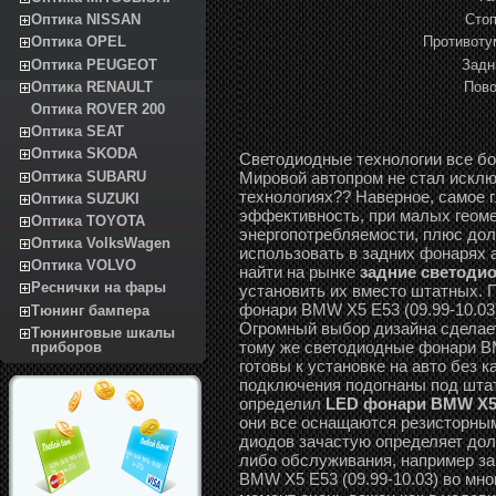
Стоп
Оптика NISSAN
Противоту
Оптика OPEL
Задн
Оптика PEUGEOT
Оптика RENAULT
Пово
Оптика ROVER 200
Оптика SEAT
Оптика SKODA
Светодиодные технологии все б
Мировой автопром не стал исклю
Оптика SUBARU
технологиях?? Наверное, самое 
Оптика SUZUKI
эффективность, при малых геоме
Оптика TOYOTA
энергопотребляемости, плюс дол
Оптика VolksWagen
использовать в задних фонарях 
Оптика VOLVO
найти на рынке
задние светодио
Реснички на фары
установить их вместо штатных. 
фонари BMW X5 E53 (09.99-10.03
Тюнинг бампера
Огромный выбор дизайна сделае
Тюнинговые шкалы
тому же светодиодные фонари BM
приборов
готовы к установке на авто без 
подключения подогнаны под штат
определил
LED фонари BMW X5 E
они все оснащаются резисторны
диодов зачастую определяет дол
либо обслуживания, например за
BMW X5 E53 (09.99-10.03) во мн