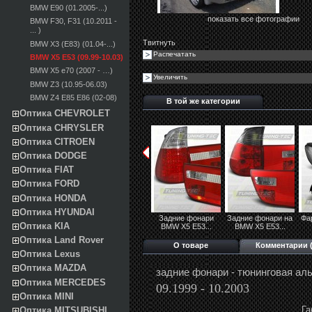
BMW E90 (01.2005-...)
показать все фотографии
BMW F30, F31 (10.2011 -
... )
Твитнуть
BMW X3 (E83) (01.04-...)
Распечатать
BMW X5 E53 (09.99-10.03)
BMW X5 e70 (2007 - …)
Увеличить
BMW Z3 (10.95-06.03)
BMW Z4 E85 E86 (02-08)
В той же категории
Оптика CHEVROLET
Оптика CHRYSLER
Оптика CITROEN
Оптика DODGE
Оптика FIAT
Оптика FORD
Оптика HONDA
Оптика HYUNDAI
Задние фонари
Задние фонари на
Фа
Оптика KIA
BMW X5 E53...
BMW X5 E53...
Оптика Land Rover
О товаре
Комментарии (
Оптика Lexus
Оптика MAZDA
задние фонари - тюнинговая ал
Оптика MERCEDES
09.1999 - 10.2003
Оптика MINI
Га
Оптика MITSUBISHI