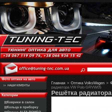
Фото оптики на авто
Главная
>
Оптика VolksWagen
>
Ф
НАШИ КЛИЕНТЫ
радиатора VW Polo GRVW05
Решётка радиатор
Категории
Коврики в салон
Кольца в приборку