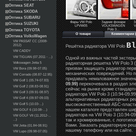
Оптика SEAT
Оптика SKODA
Оптика SUBARU
Фары VW Polo
Задние фонари
З
Оптика SUZUKI
LPVW05
VOLKSWAGEN
Polo 3...
Оптика TOYOTA
О товаре
Комментарии (
Оптика VolksWagen
VW PASSAT CC (2008-
Bl
2012)
Решётка радиатора VW Polo
VW CADDY
VW TIGUAN (07.2011 - ...)
Одной из важных частей экстерь
радиаторная решетка VW Polo 3 (
Volkswagen Jetta 5
призван защищать радиатор перв
VW Bora (09.98-07.05)
механических повреждений. Но по
VW Corrado (08.87-12.95)
придавать немаловажное значен
VW Golf 1 (05.74-07.83)
09.99)
перекочевала в раздел эл
VW Golf 2 (08.83-08.91)
сейчас на рынке кроме стандарт
VW Golf 3 (09.91-08.97)
радиатора VW Polo 3 (10.94-09.9
VW Golf 4 (09.97-09.03)
альтернативных радиаторных реш
высококачественный АБС-пластик
VW Golf 5 (10.03-...)
нашем каталоге представлен ши
VW GOLF 6 (10.08-…)
радиатора на VW Polo 3 (10.94-09
VW GOLF VII (11.2012-...
так и хромированные, с логотипо
...)
Вами. Заказать радиаторную реше
VW Jetta (01.84-08.91)
нашему телефону или на сайте.
VW Lupo (09.98-07.05)