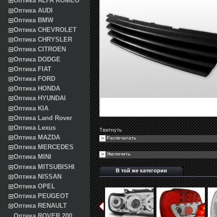
Оптика ALFA ROMEO
Оптика AUDI
Оптика BMW
Оптика CHEVROLET
Оптика CHRYSLER
Оптика CITROEN
Оптика DODGE
Оптика FIAT
Оптика FORD
Оптика HONDA
Оптика HYUNDAI
Оптика KIA
Оптика Land Rover
Оптика Lexus
Твитнуть
Оптика MAZDA
Распечатать
Оптика MERCEDES
Увеличить
Оптика MINI
Оптика MITSUBISHI
В той же категории
Оптика NISSAN
Оптика OPEL
Оптика PEUGEOT
Оптика RENAULT
Оптика ROVER 200