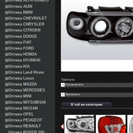
Оптика ALFA ROMEO
Оптика AUDI
Оптика BMW
Оптика CHEVROLET
Оптика CHRYSLER
Оптика CITROEN
Оптика DODGE
Оптика FIAT
Оптика FORD
Оптика HONDA
Оптика HYUNDAI
Оптика KIA
Оптика Land Rover
Оптика Lexus
Твитнуть
Оптика MAZDA
Распечатать
Оптика MERCEDES
Увеличить
Оптика MINI
Оптика MITSUBISHI
В той же категории
Оптика NISSAN
Оптика OPEL
Оптика PEUGEOT
Оптика RENAULT
Оптика ROVER 200