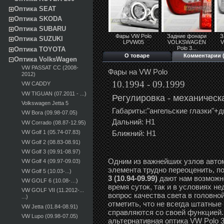
Оптика SEAT
Оптика SKODA
Оптика SUBARU
Фары VW Polo
Задние фонари
З
Оптика SUZUKI
LPVW05
VOLKSWAGEN
Polo 3...
Оптика TOYOTA
О товаре
Комментарии (
Оптика VolksWagen
VW PASSAT CC (2008-
Фары на VW Polo
2012)
10.1994 - 09.1999
VW CADDY
VW TIGUAN (07.2011 - ...)
Регулировка -
механ
ическ
Volkswagen Jetta 5
Габариты:"ангельские глазки"+
VW Bora (09.98-07.05)
Дальний: Н1
VW Corrado (08.87-12.95)
Ближний: Н1
VW Golf 1 (05.74-07.83)
VW Golf 2 (08.83-08.91)
VW Golf 3 (09.91-08.97)
Одним из важнейших узлов автом
VW Golf 4 (09.97-09.03)
элемента трудно переоценить, п
VW Golf 5 (10.03-...)
3 (10.94-09.99)
дают нам возможно
VW GOLF 6 (10.08-…)
время суток, так и в условиях н
VW GOLF VII (11.2012-...
вопрос качества света в головной
...)
отметить, что не всегда штатны
VW Jetta (01.84-08.91)
справляются со своей функцией.
VW Lupo (09.98-07.05)
альтернативная оптика VW Polo 3 