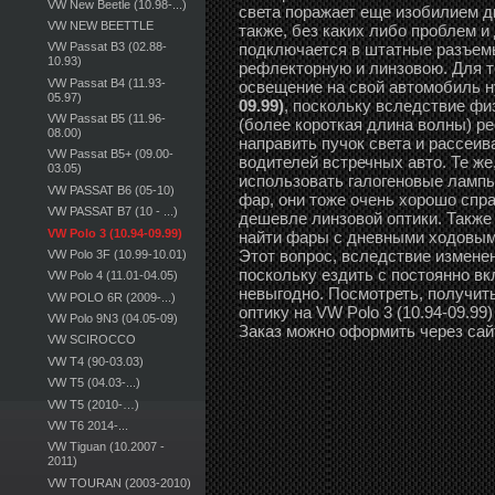
VW New Beetle (10.98-...)
света поражает еще изобилием д
VW NEW BEETTLE
также, без каких либо проблем и
подключается в штатные разъемы
VW Passat B3 (02.88-
10.93)
рефлекторную и линзовою. Для те
VW Passat B4 (11.93-
освещение на свой автомобиль 
05.97)
09.99)
, поскольку вследствие фи
VW Passat B5 (11.96-
(более короткая длина волны) р
08.00)
направить пучок света и рассеива
VW Passat B5+ (09.00-
водителей встречных авто. Те же
03.05)
использовать галогеновые лампы
VW PASSAT B6 (05-10)
фар, они тоже очень хорошо спр
VW PASSAT B7 (10 - ...)
дешевле линзовой оптики. Также
VW Polo 3 (10.94-09.99)
найти фары с дневными ходовыми 
Этот вопрос, вследствие измене
VW Polo 3F (10.99-10.01)
поскольку ездить с постоянно в
VW Polo 4 (11.01-04.05)
невыгодно. Посмотреть, получит
VW POLO 6R (2009-...)
оптику на VW Polo 3 (10.94-09.99
VW Polo 9N3 (04.05-09)
Заказ можно оформить через сай
VW SCIROCCO
VW T4 (90-03.03)
VW T5 (04.03-...)
VW T5 (2010-…)
VW T6 2014-...
VW Tiguan (10.2007 -
2011)
VW TOURAN (2003-2010)