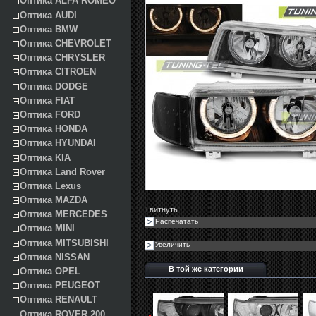
Оптика ALFA ROMEO
Оптика AUDI
Оптика BMW
Оптика CHEVROLET
Оптика CHRYSLER
Оптика CITROEN
Оптика DODGE
Оптика FIAT
Оптика FORD
Оптика HONDA
Оптика HYUNDAI
Оптика KIA
Оптика Land Rover
Оптика Lexus
Оптика MAZDA
Твитнуть
Оптика MERCEDES
Распечатать
Оптика MINI
Оптика MITSUBISHI
Увеличить
Оптика NISSAN
В той же категории
Оптика OPEL
Оптика PEUGEOT
Оптика RENAULT
Оптика ROVER 200