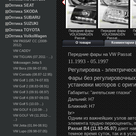
Оптика SEAT
Оптика SKODA
Оптика SUBARU
Оптика SUZUKI
Оптика TOYOTA
Передние фары
Передние фары
П
VOLKSWAGEN
VOLKSWAGEN
Оптика VolksWagen
Passat...
Passat...
VW PASSAT CC (2008-
О товаре
Комментарии (
2012)
VW CADDY
Передние фары на VW Passat
VW TIGUAN (07.2011 - ...)
11.1993 - 05.1997
Volkswagen Jetta 5
Регулировка -
э
лектричес
VW Bora (09.98-07.05)
VW Corrado (08.87-12.95)
Фары без регулировочных
VW Golf 1 (05.74-07.83)
установки моторов с ориг
VW Golf 2 (08.83-08.91)
Габариты: "ангельские глазки"
VW Golf 3 (09.91-08.97)
VW Golf 4 (09.97-09.03)
Дальний: Н7
VW Golf 5 (10.03-...)
Ближний: Н7
VW GOLF 6 (10.08-…)
br>
VW GOLF VII (11.2012-...
Одним из важнейших узлов авто
...)
элемента трудно переоценить, 
VW Jetta (01.84-08.91)
Passat B4 (11.93-05.97)
дают нам
VW Lupo (09.98-07.05)
темное время суток, так и в ус