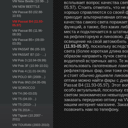
VW New Beetle (10.98-...)
всплывает вопрос качества свет
VW NEW BEETTLE
05.97). Стоить отметить, что н
хорошо справляются со своей ф
VW Passat B3 (02.88-
10.93)
приходит альтернативная оптика
качества самого света поражае
VW Passat B4 (11.93-
05.97)
функций, а также, без каких ли
VW Passat B5 (11.96-
места и подключается в штатны
08.00)
на рефлекторную и линзовою. Дл
VW Passat B5+ (09.00-
освещение на свой автомобиль
03.05)
(11.93-05.97)
, поскольку вследс
VW PASSAT B6 (05-10)
света (более короткая длина в
VW PASSAT B7 (10 - ...)
образом направить пучок света 
водителей встречных авто. Те ж
VW Polo 3 (10.94-09.99)
использовать галогеновые ламп
VW Polo 3F (10.99-10.01)
рефлекторных фар, они тоже оч
VW Polo 4 (11.01-04.05)
и стоят обычно дешевле линзов
VW POLO 6R (2009-...)
оптики можно найти фары с дн
VW Polo 9N3 (04.05-09)
Passat B4 (11.93-05.97). Этот в
VW SCIROCCO
особо актуальный, поскольку е
VW T4 (90-03.03)
светом экономически невыгодно
заказать переднюю оптику на VW
VW T5 (04.03-...)
нашем интернет-магазине. Зака
VW T5 (2010-…)
позвонить нам по телефону.
VW T6 2014-...
VW Tiguan (10.2007 -
2011)
VW TOURAN (2003-2010)