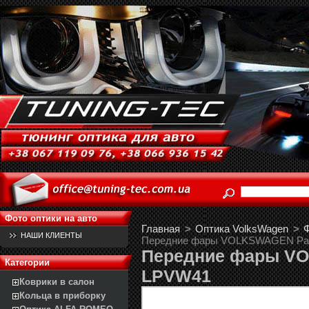
Фото оптики на авто
Главная
>
Оптика VolksWagen
>
Ф
НАШИ КЛИЕНТЫ
Передние фары VOLKSWAGEN Pas
Передние фары VO
Категории
LPVW41
Коврики в салон
Кольца в приборку