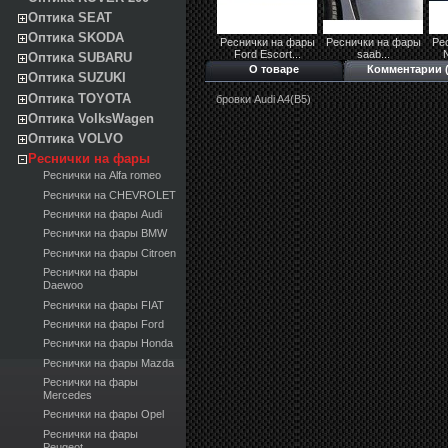
Оптика SEAT
Оптика SKODA
Реснички на фары
Реснички на фары
Ре
Ford Escort...
saab...
N
Оптика SUBARU
О товаре
Комментарии (
Оптика SUZUKI
Оптика TOYOTA
бровки Audi A4(B5)
Оптика VolksWagen
Оптика VOLVO
Реснички на фары
Реснички на Alfa romeo
Реснички на CHEVROLET
Реснички на фары Audi
Реснички на фары BMW
Реснички на фары Citroen
Реснички на фары
Daewoo
Реснички на фары FIAT
Реснички на фары Ford
Реснички на фары Honda
Реснички на фары Mazda
Реснички на фары
Mercedes
Реснички на фары Opel
Реснички на фары
Peugeot