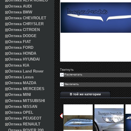
Оптика ALFA ROMEO
Оптика AUDI
Оптика BMW
Оптика CHEVROLET
Оптика CHRYSLER
Оптика CITROEN
Оптика DODGE
Оптика FIAT
Оптика FORD
Оптика HONDA
Оптика HYUNDAI
Оптика KIA
Твитнуть
Оптика Land Rover
Распечатать
Оптика Lexus
Оптика MAZDA
Увеличить
Оптика MERCEDES
В той же категории
Оптика MINI
Оптика MITSUBISHI
Оптика NISSAN
Оптика OPEL
Оптика PEUGEOT
Оптика RENAULT
Оптика ROVER 200