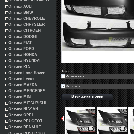
Оптика ALFA ROMEO
Оптика AUDI
Оптика BMW
Оптика CHEVROLET
Оптика CHRYSLER
Оптика CITROEN
Оптика DODGE
Оптика FIAT
Оптика FORD
Оптика HONDA
Оптика HYUNDAI
Оптика KIA
Твитнуть
Оптика Land Rover
Распечатать
Оптика Lexus
Оптика MAZDA
Увеличить
Оптика MERCEDES
В той же категории
Оптика MINI
Оптика MITSUBISHI
Оптика NISSAN
Оптика OPEL
Оптика PEUGEOT
Оптика RENAULT
Оптика ROVER 200