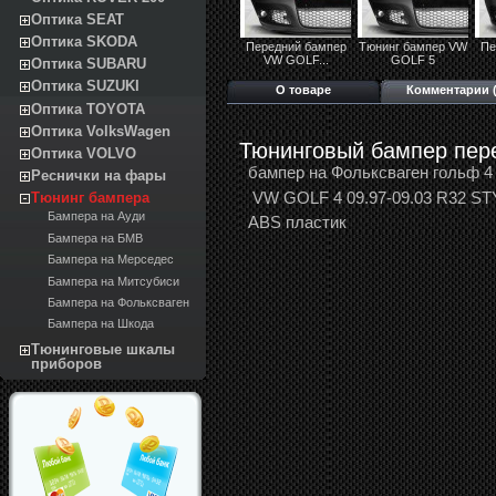
Оптика SEAT
Оптика SKODA
Передний бампер
Тюнинг бампер VW
Пе
VW GOLF...
GOLF 5
Оптика SUBARU
Оптика SUZUKI
О товаре
Комментарии (
Оптика TOYOTA
Оптика VolksWagen
Тюнинговый бампер пер
Оптика VOLVO
бампер на Фольксваген гольф 4
Реснички на фары
VW GOLF 4 09.97-09.03 R32 ST
Тюнинг бампера
Бампера на Ауди
ABS пластик
Бампера на БМВ
Бампера на Мерседес
Бампера на Митсубиси
Бампера на Фольксваген
Бампера на Шкода
Тюнинговые шкалы
приборов