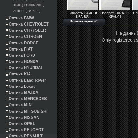
Audi Q7 (2006-2019)
Audi TT (10.99-...)
Повороты на AUDI
Повороты на AUDI
По
KBAU03
KPAU04
Оптика BMW
Комментарии (0)
Оптика CHEVROLET
Оптика CHRYSLER
На данный
Оптика CITROEN
Only registered 
Оптика DODGE
Оптика FIAT
Оптика FORD
Оптика HONDA
Оптика HYUNDAI
Оптика KIA
Оптика Land Rover
Оптика Lexus
Оптика MAZDA
Оптика MERCEDES
Оптика MINI
Оптика MITSUBISHI
Оптика NISSAN
Оптика OPEL
Оптика PEUGEOT
Оптика RENAULT