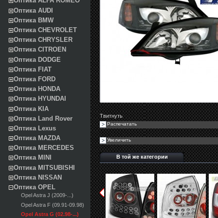
Оптика ALFA ROMEO
Оптика AUDI
Оптика BMW
Оптика CHEVROLET
Оптика CHRYSLER
Оптика CITROEN
Оптика DODGE
Оптика FIAT
Оптика FORD
Оптика HONDA
Оптика HYUNDAI
Оптика KIA
Твитнуть
Оптика Land Rover
Распечатать
Оптика Lexus
Оптика MAZDA
Увеличить
Оптика MERCEDES
В той же категории
Оптика MINI
Оптика MITSUBISHI
Оптика NISSAN
Оптика OPEL
Opel Astra J (2009-...)
Opel Astra F (09.91-09.98)
Opel Astra G (02.98-...)