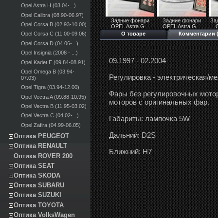
Opel Astra H (03.04-...)
Opel Calibra (08.90-06.97)
Задние фонари
Задние фонари
За
Opel Corsa B (02.93-10.00)
OPEL Astra G...
OPEL Astra G...
O
О товаре
Комментарии (
Opel Corsa C (11.00-09.06)
Opel Corsa D (04.06-...)
Opel Insignia (2008 - ...)
09.1997 - 02.2004
Opel Kadet E (09.84-08.91)
Opel Omega B (03.94-
Регулировка - электрическая/м
07.03)
Opel Tigra (03.94-12.00)
Фары без регулировочных мото
Opel Vectra A (09.88-10.95)
моторов с оригинальных фар.
Opel Vectra B (11.95-03.02)
Opel Vectra C (04.02-...)
Габариты: лампочка 5W
Opel Zafira (04.99-06.05)
Дальний: D2S
Оптика PEUGEOT
Оптика RENAULT
Ближний: Н7
Оптика ROVER 200
Оптика SEAT
Оптика SKODA
Оптика SUBARU
Оптика SUZUKI
Оптика TOYOTA
Оптика VolksWagen