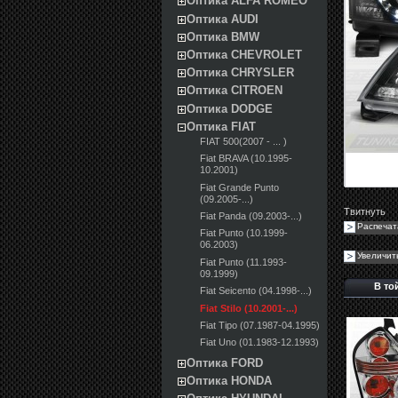
Оптика ALFA ROMEO
Оптика AUDI
Оптика BMW
Оптика CHEVROLET
Оптика CHRYSLER
Оптика CITROEN
Оптика DODGE
Оптика FIAT
FIAT 500(2007 - ... )
Fiat BRAVA (10.1995-
10.2001)
Fiat Grande Punto
(09.2005-...)
Твитнуть
Fiat Panda (09.2003-...)
Распечат
Fiat Punto (10.1999-
06.2003)
Увеличит
Fiat Punto (11.1993-
09.1999)
В то
Fiat Seicento (04.1998-...)
Fiat Stilo (10.2001-...)
Fiat Tipo (07.1987-04.1995)
Fiat Uno (01.1983-12.1993)
Оптика FORD
Оптика HONDA