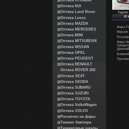
Оптика HYUNDAI
Оптика KIA
Оптика Land Rover
Задние ф
О 
Оптика Lexus
Оптика MAZDA
Фары FI
Оптика MERCEDES
Версия:
Оптика MINI
Регулир
Оптика MITSUBISHI
Фары бе
Габарит
Оптика NISSAN
Дальний
Оптика OPEL
Ближний
Оптика PEUGEOT
Противо
Оптика RENAULT
Оптика ROVER 200
Оптика SEAT
Оптика SKODA
Оптика SUBARU
Оптика SUZUKI
Оптика TOYOTA
Оптика VolksWagen
Оптика VOLVO
Реснички на фары
Тюнинг бампера
Тюнинговые шкалы