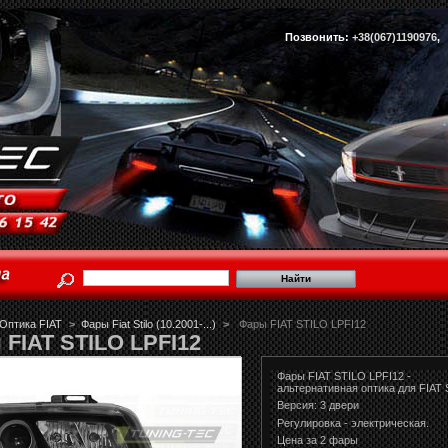
Позвонить:
+38(067)1190976
Оптика FIAT
>
Фары Fiat Stilo (10.2001-...)
>
Фары FIAT STILO LPFI12
FIAT STILO LPFI12
Фары FIAT STILO LPFI12 -
альтернативная оптика для FIAT 
Версия: 3 двери
Регулировка - электрическая.
Цена за 2 фары