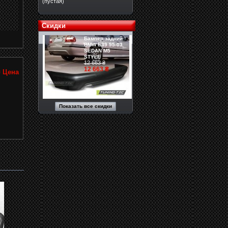
(пустая)
Скидки
Бампер задний
BMW E39 95-03
SEDAN M5
STYLE
12 663 ₴
12 663 ₴
₴
Цена
Показать все скидки