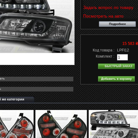
Задать вопрос по товару
Посмотреть на авто
Подробнее
15 583 
Код товара :
LPFI12
Комплект :
БЫСТРЫЙ ЗАКАЗ
ать
ь
й же категории