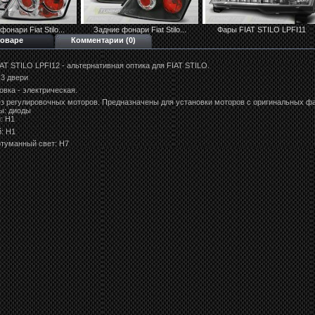
онари Fiat Stilo...
Задние фонари Fiat Stilo...
Фары FIAT STILO LPFI11
товаре
Комментарии (0)
AT STILO LPFI12 - альтернативная оптика для FIAT STILO.
 3 двери
овка - электрическая.
з регулировочных моторов. Предназначены для установки моторов с оригинальных фа
ы: диоды
: Н1
: Н1
туманный свет: Н7