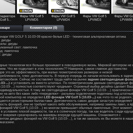
радиатора
Фары VW Golf 5
Фары VW Golf 5
Фары VW Golf 5
Фары VW Gol
olf 5...
LPVWD5
LPVWD4
LPVWD3
LPVW99
товаре
Комментарии (0)
онари VW GOLF 5 10.03-09 красно-белые LED - тюнинговая альтернативная оптика
: диоды
налы: диоды
уманный свет: лампочка
од: лампочка
: диоды
дные технологии все больше проникают в повседневную жизнь. Мировой автопром не 
ием. Что же подкупает в этих технологиях?? Наверное, самое главное достоинство
дов это их эффективность, при малых геометрических размерах и низкой
требляемости, плюс долговечность. В первую очередь их начали использовать в задни
автомобиля. Сейчас не составляет труда найти на рынке
задние светодиодные фон
.03-...)
и установить их вместо штатных. По геометрическим данным светодиодные ф
 (10.03-...) полностью соответствуют «родным». Огромный выбор дизайна сделает Ва
дивидуальностью. К тому же светодиодные фонари VW Golf 5 (10.03-...) практически 
ке на авто без каких либо «переделок» - разъемы подключения подогнаны под штатные
вой компьютер не определил
LED фонари VW Golf 5 (10.03-...)
как «что-то не родное»,
щаются резисторными балластами. Долговечность самих диодов зачастую определяет
ость фонарей, они не требуют какого либо обслуживания, например замены ламп, а я
фонарей VW Golf 5 (10.03-...) во многом превышает обычные лампочные. Этот момент
 в условиях плохой видимости, так и в солнечную погоду, так как водитель сзади едущ
ет вовремя среагировать на маневры впереди едущей машины. Ознакомится с
нтом диодных фонарей на VW Golf 5 (10.03-...), а так же заказать их Вы можете в наш
магазине.