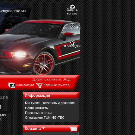
Задать
,
+38(066)9361542
вопрос
карта сайта
в закладки
Добро пожаловать,
Вход
Ваш аккаунт
Корзина:
(пустая)
Информация
LF 5
Как купить, оплатить и доставить
9
Наши контакты
Полезные статьи
3-09
О магазине TUNING-TEC
а)
Корзина