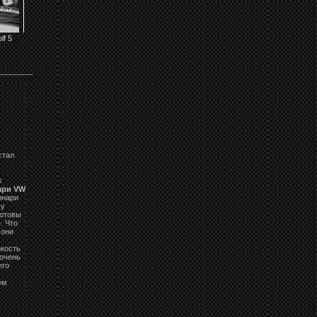
f 5
Фары VolksWagen
Фары VW Golf 5
Задние фонари
Задние фонари
Golf 5 LPVW98
LPVW20 GTI
VOLKSWAGEN
VOLKSWAGEN
BLACK
GOLF 5...
GOLF 5...
стал
х
ари VW
онари
шу
готовы
. Что
 они
ркость
 очень
его
ем