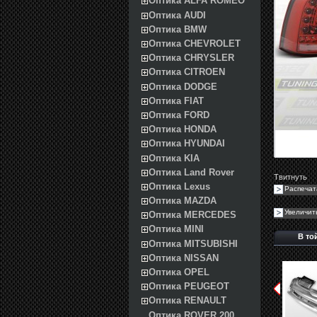
Оптика ALFA ROMEO
Оптика AUDI
Оптика BMW
Оптика CHEVROLET
Оптика CHRYSLER
Оптика CITROEN
Оптика DODGE
Оптика FIAT
Оптика FORD
Оптика HONDA
Оптика HYUNDAI
Оптика KIA
Оптика Land Rover
Твитнуть
Оптика Lexus
Распечат
Оптика MAZDA
Увеличит
Оптика MERCEDES
Оптика MINI
В то
Оптика MITSUBISHI
Оптика NISSAN
Оптика OPEL
Оптика PEUGEOT
Оптика RENAULT
Оптика ROVER 200