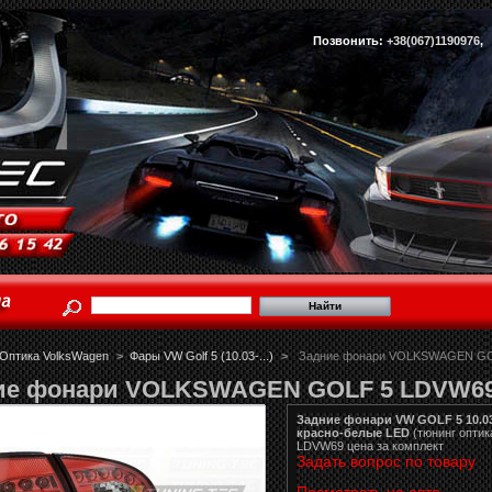
Позвонить:
+38(067)1190976
Оптика VolksWagen
>
Фары VW Golf 5 (10.03-...)
>
Задние фонари VOLKSWAGEN GO
ие фонари VOLKSWAGEN GOLF 5 LDVW6
Задние фонари VW GOLF 5 10.0
красно-белые LED
(тюнинг оптик
LDVW69 цена за комплект
Задать вопрос по товару