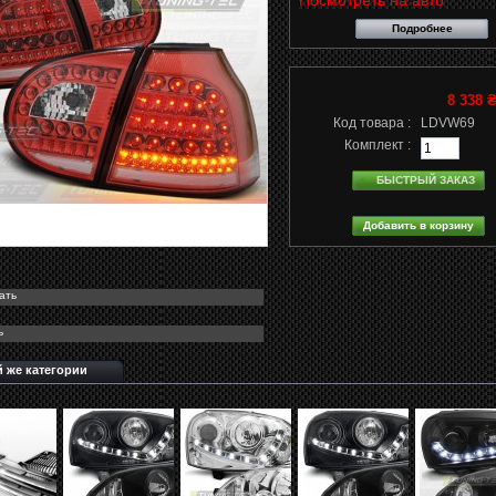
Посмотреть на авто
Подробнее
8 338 
Код товара :
LDVW69
Комплект :
БЫСТРЫЙ ЗАКАЗ
ать
ь
й же категории