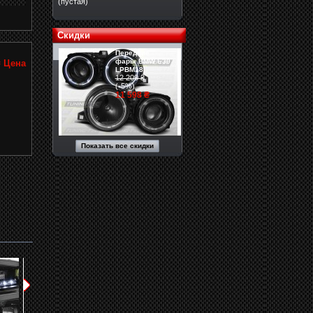
(пустая)
Скидки
Передние
фары BMW E30
₴
Цена
LPBM18
12 209 ₴
(-5%)
11 598 ₴
Показать все скидки