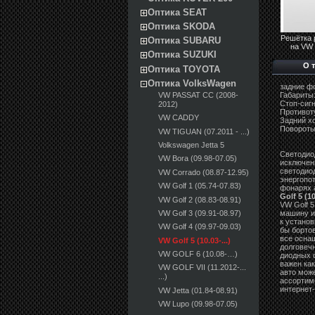
Оптика SEAT
Оптика SKODA
Решётка 
Оптика SUBARU
на VW G
Оптика SUZUKI
О 
Оптика TOYOTA
Оптика VolksWagen
задние ф
VW PASSAT CC (2008-
Габариты
Стоп-сиг
2012)
Противот
VW CADDY
Задний х
Повороты
VW TIGUAN (07.2011 - ...)
Volkswagen Jetta 5
Светодио
VW Bora (09.98-07.05)
исключен
светодио
VW Corrado (08.87-12.95)
энергопо
VW Golf 1 (05.74-07.83)
фонарях 
Golf 5 (10
VW Golf 2 (08.83-08.91)
VW Golf 5
VW Golf 3 (09.91-08.97)
машину ин
к установ
VW Golf 4 (09.97-09.03)
бы борто
все осна
VW Golf 5 (10.03-...)
долговечн
VW GOLF 6 (10.08-…)
диодных 
важен как
VW GOLF VII (11.2012-...
авто мож
...)
ассортиме
интернет-
VW Jetta (01.84-08.91)
VW Lupo (09.98-07.05)