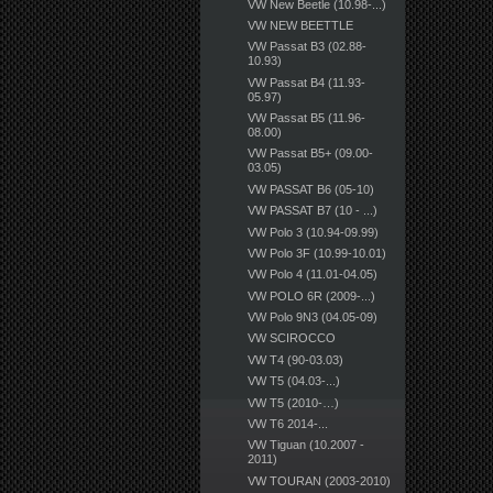
VW New Beetle (10.98-...)
VW NEW BEETTLE
VW Passat B3 (02.88-
10.93)
VW Passat B4 (11.93-
05.97)
VW Passat B5 (11.96-
08.00)
VW Passat B5+ (09.00-
03.05)
VW PASSAT B6 (05-10)
VW PASSAT B7 (10 - ...)
VW Polo 3 (10.94-09.99)
VW Polo 3F (10.99-10.01)
VW Polo 4 (11.01-04.05)
VW POLO 6R (2009-...)
VW Polo 9N3 (04.05-09)
VW SCIROCCO
VW T4 (90-03.03)
VW T5 (04.03-...)
VW T5 (2010-…)
VW T6 2014-...
VW Tiguan (10.2007 -
2011)
VW TOURAN (2003-2010)