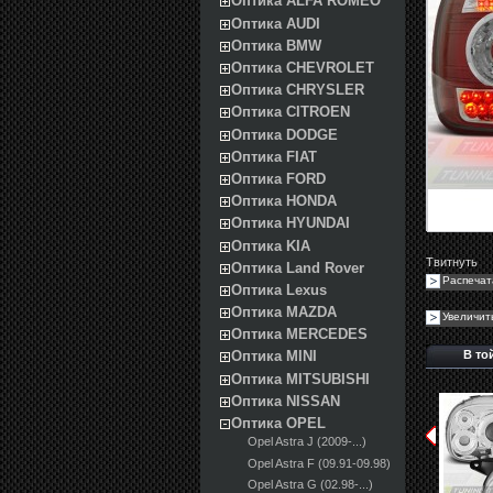
Оптика ALFA ROMEO
Оптика AUDI
Оптика BMW
Оптика CHEVROLET
Оптика CHRYSLER
Оптика CITROEN
Оптика DODGE
Оптика FIAT
Оптика FORD
Оптика HONDA
Оптика HYUNDAI
Оптика KIA
Твитнуть
Оптика Land Rover
Распечат
Оптика Lexus
Оптика MAZDA
Увеличит
Оптика MERCEDES
В то
Оптика MINI
Оптика MITSUBISHI
Оптика NISSAN
Оптика OPEL
Opel Astra J (2009-...)
Opel Astra F (09.91-09.98)
Opel Astra G (02.98-...)