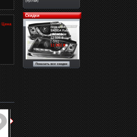
(пустая)
Скидки
Оптика
₴
Цена
передняя
SKODA Fabia
LPSK06
12 506 ₴
(-5%)
11 881 ₴
Показать все скидки