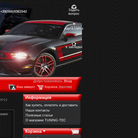
Задать
,
+38(066)9361542
вопрос
карта сайта
в закладки
Добро пожаловать,
Вход
Ваш аккаунт
Корзина:
(пустая)
Информация
OP19
Как купить, оплатить и доставить
Наши контакты
юнинг
Полезные статьи
О магазине TUNING-TEC
т
Корзина