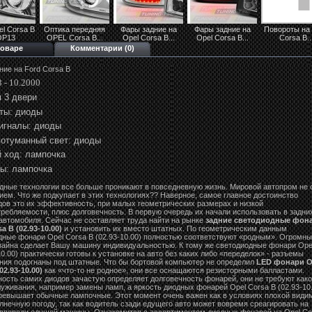
l Corsa B
Оптика передняя
Фары задние на
Фары задние на
Повороты на 
OP13
OPEL Corsa B...
Opel Corsa B...
Opel Corsa B...
Corsa B..
товаре
Комментарии (0)
ние на Ford Corsa B
 - 10.2000
 3 двери
ты: диоды
игналы: диоды
отуманный свет:
диоды
 ход: лампочка
ы: лампочка
дные технологии все больше проникают в повседневную жизнь. Мировой автопром не 
ием. Что же подкупает в этих технологиях?? Наверное, самое главное достоинство
дов это их эффективность, при малых геометрических размерах и низкой
требляемости, плюс долговечность. В первую очередь их начали использовать в задни
автомобиля. Сейчас не составляет труда найти на рынке
задние светодиодные фон
a B (02.93-10.00)
и установить их вместо штатных. По геометрическим данным
дные фонари Opel Corsa B (02.93-10.00) полностью соответствуют «родным». Огромн
зайна сделает Вашу машину индивидуальностью. К тому же светодиодные фонари Ope
10.00) практически готовы к установке на авто без каких либо «переделок» - разъемы
ния подогнаны под штатные. Что бы бортовой компьютер не определил
LED фонари O
02.93-10.00)
как «что-то не родное», они все оснащаются резисторными балластами.
ность самих диодов зачастую определяет долговечность фонарей, они не требуют како
уживания, например замены ламп, а яркость диодных фонарей Opel Corsa B (02.93-10.
ревышает обычные лампочные. Этот момент очень важен как в условиях плохой види
олнечную погоду, так как водитель сзади едущего авто может вовремя среагировать на
впереди едущей машины. Ознакомится с ассортиментом диодных фонарей на Opel Co