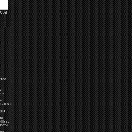
Opel
Фары Opel Corsa B
Фары Opel Corsa B
Фары Opel Corsa B
Задние фонари на
.
LPOP14
LPOP26
LPOP27
Opel Corsa B...
стал
х
ари
ый
l Corsa
pel
го
00) во
мости,
rsa B