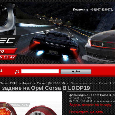
Позвонить:
+38(067)1190976
Оптика OPEL
>
Фары Opel Corsa B (02.93-10.00)
>
Фары задние на Opel Corsa B LD
задние на Opel Corsa B LDOP19
фары задние на Ford Corsa B
(т
оптика) LDOP19
02.1993 - 10.2000 цена за комплек
Задать вопрос по товару
Посмотреть на авто