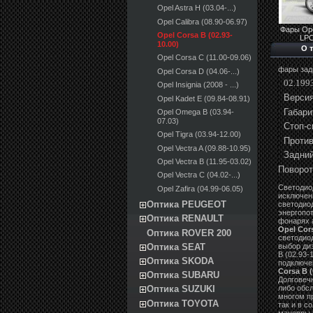
Opel Astra H (03.04-...)
Opel Calibra (08.90-06.97)
Фары Ope
Opel Corsa B (02.93-
LP
10.00)
О 
Opel Corsa C (11.00-09.06)
фары зад
Opel Corsa D (04.06-...)
02.1993
Opel Insignia (2008 - ...)
Версия
Opel Kadet E (09.84-08.91)
Габари
Opel Omega B (03.94-
07.03)
Стоп-с
Opel Tigra (03.94-12.00)
Против
Opel Vectra A (09.88-10.95)
Задний
Opel Vectra B (11.95-03.02)
Поворот
Opel Vectra C (04.02-...)
Светодио
Opel Zafira (04.99-06.05)
исключен
Оптика PEUGEOT
светодио
энергопо
Оптика RENAULT
фонарях 
Opel Cors
Оптика ROVER 200
светодио
выбор ди
Оптика SEAT
B (02.93-
Оптика SKODA
подключе
Corsa B (
Оптика SUBARU
Долговеч
либо обсл
Оптика SUZUKI
многом п
Оптика TOYOTA
так и в с
маневры 