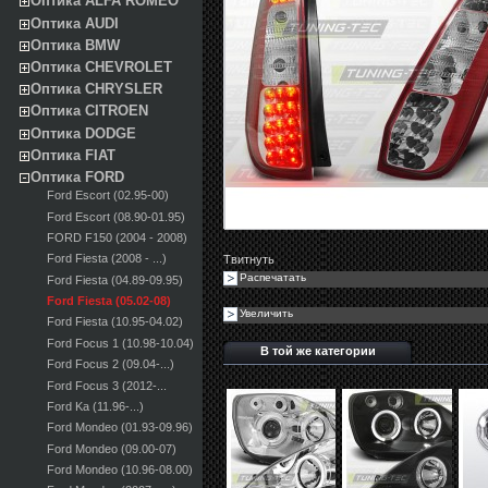
Оптика ALFA ROMEO
Оптика AUDI
Оптика BMW
Оптика CHEVROLET
Оптика CHRYSLER
Оптика CITROEN
Оптика DODGE
Оптика FIAT
Оптика FORD
Ford Escort (02.95-00)
Ford Escort (08.90-01.95)
FORD F150 (2004 - 2008)
Ford Fiesta (2008 - ...)
Твитнуть
Распечатать
Ford Fiesta (04.89-09.95)
Ford Fiesta (05.02-08)
Увеличить
Ford Fiesta (10.95-04.02)
Ford Focus 1 (10.98-10.04)
В той же категории
Ford Focus 2 (09.04-...)
Ford Focus 3 (2012-...
Ford Ka (11.96-...)
Ford Mondeo (01.93-09.96)
Ford Mondeo (09.00-07)
Ford Mondeo (10.96-08.00)