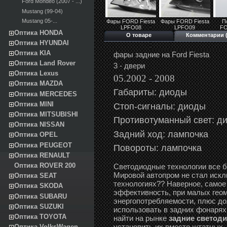
Ford Mondeo (2007 - ...)
Mustang (99-04)
Mustang 05-...
Фары FORD Fiesta
Фары FORD Fiesta
П
LPFO08
LPFO09
FO
Оптика HONDA
О товаре
Комментарии (
Оптика HYUNDAI
Оптика KIA
фары задние на Ford Fiesta
Оптика Land Rover
3 - двери
Оптика Lexus
05.2002 - 2008
Оптика MAZDA
Габариты: диоды
Оптика MERCEDES
Оптика MINI
Стоп-сигналы: диоды
Оптика MITSUBISHI
Противотуманный свет:
д
Оптика NISSAN
Задний ход: лампочка
Оптика OPEL
Оптика PEUGEOT
Повороты: лампочка
Оптика RENAULT
Оптика ROVER 200
Светодиодные технологии все 
Мировой автопром не стал искл
Оптика SEAT
технологиях?? Наверное, самое
Оптика SKODA
эффективность, при малых геом
Оптика SUBARU
энергопотребляемости, плюс до
Оптика SUZUKI
использовать в задних фонарях
Оптика TOYOTA
найти на рынке
задние светоди
установить их вместо штатных.
Оптика VolksWagen