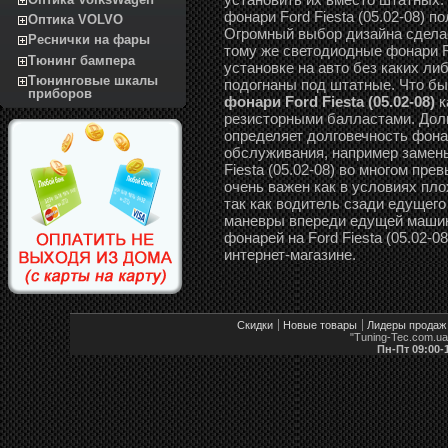
фонари Ford Fiesta (05.02-08) 
Оптика VOLVO
Огромный выбор дизайна сдела
Реснички на фары
тому же светодиодные фонари Fo
Тюнинг бампера
установке на авто без каких л
Тюнинговые шкалы
подогнаны под штатные. Что б
приборов
фонари Ford Fiesta (05.02-08)
к
резисторными балластами. Дол
определяет долговечность фонар
обслуживания, например замены
Fiesta (05.02-08) во многом п
очень важен как в условиях пло
так как водитель сзади едущего
маневры впереди едущей машин
фонарей на Ford Fiesta (05.02-0
интернет-магазине.
Скидки
Новые товары
Лидеры продаж
"Tuning-Tec.com.u
Пн-Пт 09:00-