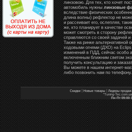
линзовою. Для тех, кто хочет по
автомобиль нужны
линзовые фар
вследствие физических особенно
длина волны) рефлектор не може
и рассеивает его, ослепляя, так
же, кто планирует в качестве о
может смотреть в сторону рефле
справляются со своей задачей и
Также на ринке альтернативной 
ходовыми огнями (ДХО) на Eclips
изменений в ПДД, сейчас особо 
включенным ближним светом эко
получить консультацию и заказат
Вы можете в нашем интернет-маг
либо позвонить нам по телефону.
Скидки
Новые товары
Лидеры продаж
"Tuning-Tec.com.u
Пн-Пт 09:00-