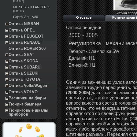
(03-07)
MITSUBISHI LANCER X
(08-11)
Оптика перед
Pajero V 60, V80
О товаре
Комментарии (
Оптика NISSAN
Оптика передняя
Оптика OPEL
2000 - 2005
Оптика PEUGEOT
Регулировка -
механ
ическ
Оптика RENAULT
Оптика ROVER 200
Габариты: лампочка 5W
Оптика SEAT
Дальний: Н1
Оптика SKODA
Ближний: Н1
Оптика SUBARU
Оптика SUZUKI
Оптика TOYOTA
Одним из важнейших узлов автом
Оптика VolksWagen
элемента трудно переоценить, п
Оптика VOLVO
(2000-2005)
дают нам возможност
время суток, так и в условиях н
Реснички на фары
вопрос качества света в головной
Тюнинг бампера
отметить, что не всегда штатны
Тюнинговые шкалы
справляются со своей функцией.
приборов
альтернативная оптика Eclips (20
поражает еще изобилием дизайна
каких либо проблем и доработок 
штатные разъемы. Передняя опт