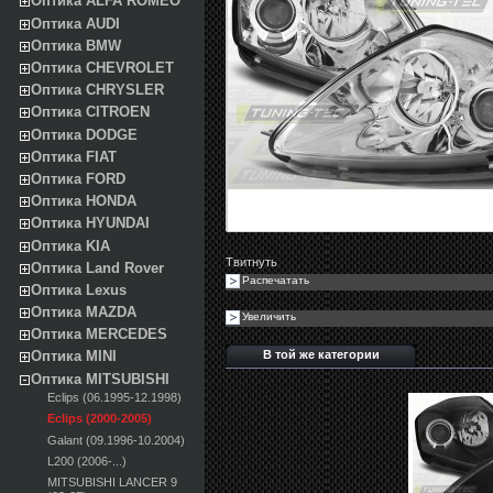
Оптика ALFA ROMEO
Оптика AUDI
Оптика BMW
Оптика CHEVROLET
Оптика CHRYSLER
Оптика CITROEN
Оптика DODGE
Оптика FIAT
Оптика FORD
Оптика HONDA
Оптика HYUNDAI
Оптика KIA
Твитнуть
Оптика Land Rover
Распечатать
Оптика Lexus
Оптика MAZDA
Увеличить
Оптика MERCEDES
В той же категории
Оптика MINI
Оптика MITSUBISHI
Eclips (06.1995-12.1998)
Eclips (2000-2005)
Galant (09.1996-10.2004)
L200 (2006-...)
MITSUBISHI LANCER 9