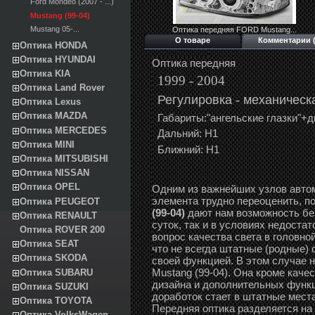
Ford Mondeo (2007 - ...)
Mustang (99-04)
Mustang 05-...
Оптика передняя FORD Mustang...
О товаре
Комментарии (
Оптика HONDA
Оптика HYUNDAI
Оптика передняя
Оптика KIA
1999 - 2004
Оптика Land Rover
Регулировка -
механ
ическ
Оптика Lexus
Оптика MAZDA
Габариты:"ангельские глазки"+
Оптика MERCEDES
Дальний: Н1
Оптика MINI
Ближний: Н1
Оптика MITSUBISHI
Оптика NISSAN
Оптика OPEL
Одним из важнейших узлов автом
элемента трудно переоценить, п
Оптика PEUGEOT
(99-04)
дают нам возможность без
Оптика RENAULT
суток, так и в условиях недоста
Оптика ROVER 200
вопрос качества света в головной
Оптика SEAT
что не всегда штатные (родные)
Оптика SKODA
своей функцией. В этом случае 
Mustang (99-04). Она кроме каче
Оптика SUBARU
дизайна и дополнительных функци
Оптика SUZUKI
доработок стает в штатные мест
Оптика TOYOTA
Передняя оптика разделяется на
Оптика VolksWagen