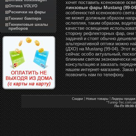
хочет поставить ксеноновое осв
Оптика VOLVO
линзовые фары Mustang (99-04
Реснички на фары
особенностей ксенонового света
не может должным образом направ
Тюнинг бампера
ослепляя, таким образом, водите
Тюнинговые шкалы
качестве освещения использоват
приборов
сторону рефлекторных фар, они 
задачей и стоят обычно дешевле 
альтернативной оптики можно н
(ДХО) на Mustang (99-04). Этот 
сейчас особо актуальный, поско
ближним светом экономически не
консультацию и заказать передню
нашем интернет-магазине. Заказ
позвонить нам по телефону.
Скидки
Новые товары
Лидеры продаж
"Tuning-Tec.com.u
Пн-Пт 09:00-