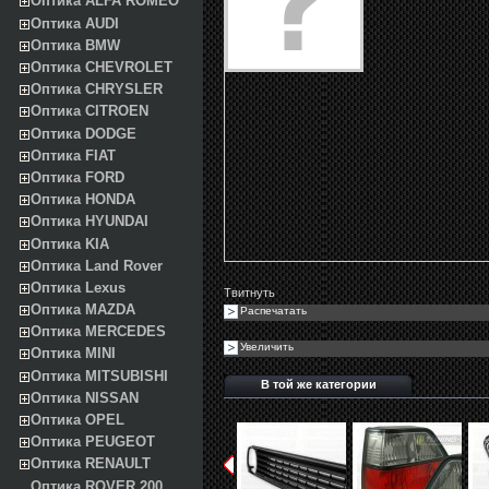
Оптика ALFA ROMEO
Оптика AUDI
Оптика BMW
Оптика CHEVROLET
Оптика CHRYSLER
Оптика CITROEN
Оптика DODGE
Оптика FIAT
Оптика FORD
Оптика HONDA
Оптика HYUNDAI
Оптика KIA
Оптика Land Rover
Оптика Lexus
Твитнуть
Оптика MAZDA
Распечатать
Оптика MERCEDES
Увеличить
Оптика MINI
Оптика MITSUBISHI
В той же категории
Оптика NISSAN
Оптика OPEL
Оптика PEUGEOT
Оптика RENAULT
Оптика ROVER 200