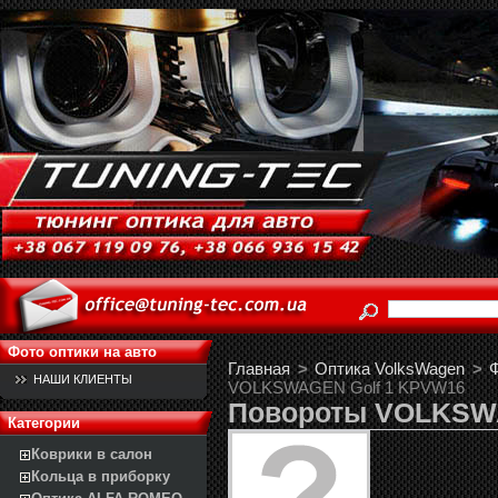
Фото оптики на авто
Главная
>
Оптика VolksWagen
>
Ф
НАШИ КЛИЕНТЫ
VOLKSWAGEN Golf 1 KPVW16
Повороты VOLKSWA
Категории
Коврики в салон
Кольца в приборку