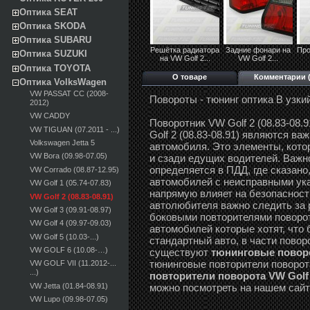
Оптика SEAT
Оптика SKODA
Оптика SUBARU
Решётка радиатора
Задние фонари на
Про
Оптика SUZUKI
на VW Golf 2...
VW Golf 2...
Оптика TOYOTA
О товаре
Комментарии (
Оптика VolksWagen
VW PASSAT CC (2008-
Повороты - тюнинг оптика В узки
2012)
VW CADDY
Поворотник VW Golf 2 (08.83-08.
VW TIGUAN (07.2011 - ...)
Golf 2 (08.83-08.91) являются 
Volkswagen Jetta 5
автомобиля. Это элементы, кото
VW Bora (09.98-07.05)
и сзади едущих водителей. Важно
определяется в ПДД, где сказано
VW Corrado (08.87-12.95)
автомобилей с неисправными ука
VW Golf 1 (05.74-07.83)
напрямую влияет на безопасност
VW Golf 2 (08.83-08.91)
автолюбителя важно следить за 
VW Golf 3 (09.91-08.97)
боковыми повторителями поворот
VW Golf 4 (09.97-09.03)
автомобилей которые хотят, что 
VW Golf 5 (10.03-...)
стандартный авто, в части поворо
VW GOLF 6 (10.08-…)
существуют
тюнинговые поворот
тюнинговые повторители поворота 
VW GOLF VII (11.2012-...
...)
повторители поворота VW Golf 2
VW Jetta (01.84-08.91)
можно посмотреть на нашем сайте
VW Lupo (09.98-07.05)