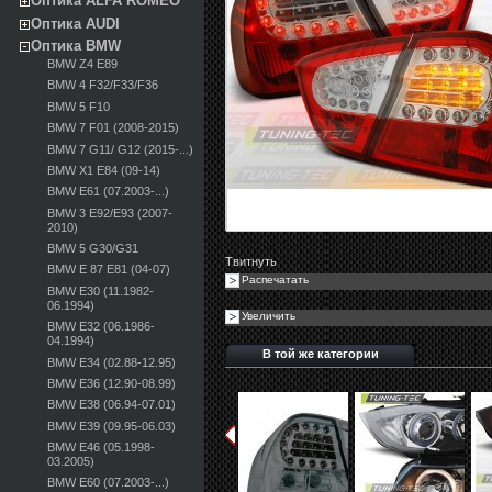
Оптика ALFA ROMEO
Оптика AUDI
Оптика BMW
BMW Z4 E89
BMW 4 F32/F33/F36
BMW 5 F10
BMW 7 F01 (2008-2015)
BMW 7 G11/ G12 (2015-...)
BMW X1 E84 (09-14)
BMW E61 (07.2003-...)
BMW 3 E92/E93 (2007-
2010)
BMW 5 G30/G31
Твитнуть
BMW E 87 E81 (04-07)
Распечатать
BMW E30 (11.1982-
06.1994)
Увеличить
BMW E32 (06.1986-
04.1994)
В той же категории
BMW E34 (02.88-12.95)
BMW E36 (12.90-08.99)
BMW E38 (06.94-07.01)
BMW E39 (09.95-06.03)
BMW E46 (05.1998-
03.2005)
BMW E60 (07.2003-...)