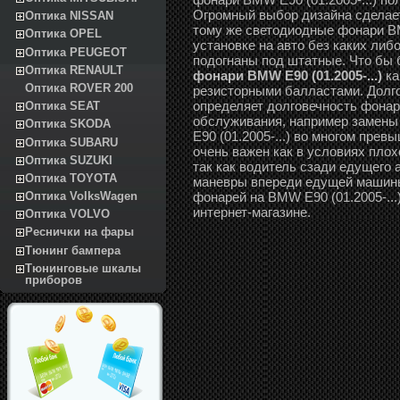
Огромный выбор дизайна сделае
Оптика NISSAN
тому же светодиодные фонари BMW
Оптика OPEL
установке на авто без каких ли
Оптика PEUGEOT
подогнаны под штатные. Что бы
Оптика RENAULT
фонари BMW E90 (01.2005-...)
ка
Оптика ROVER 200
резисторными балластами. Долг
определяет долговечность фонаре
Оптика SEAT
обслуживания, например замены
Оптика SKODA
E90 (01.2005-...) во многом пре
Оптика SUBARU
очень важен как в условиях плох
Оптика SUZUKI
так как водитель сзади едущего 
Оптика TOYOTA
маневры впереди едущей машины
фонарей на BMW E90 (01.2005-...
Оптика VolksWagen
интернет-магазине.
Оптика VOLVO
Реснички на фары
Тюнинг бампера
Тюнинговые шкалы
приборов