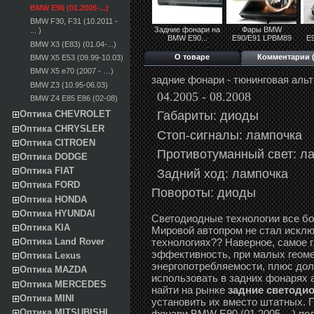
BMW E90 (01.2005-...)
BMW F30, F31 (10.2011 -
Задние фонари на
Фары BMW
... )
BMW E90...
E90/E91 LPBM89
E
BMW X3 (E83) (01.04-...)
О товаре
Комментарии (
BMW X5 E53 (09.99-10.03)
BMW X5 e70 (2007 - …)
задние фонари - тюнинговая аль
BMW Z3 (10.95-06.03)
04.2005 - 08.2008
BMW Z4 E85 E86 (02-08)
Габариты: диоды
Оптика CHEVROLET
Оптика CHRYSLER
Стоп-сигналы:
лампочка
Оптика CITROEN
Противотуманный свет:
ла
Оптика DODGE
Оптика FIAT
Задний ход: лампочка
Оптика FORD
Повороты:
диоды
Оптика HONDA
Оптика HYUNDAI
Светодиодные технологии все б
Оптика KIA
Мировой автопром не стал исклю
технологиях?? Наверное, самое 
Оптика Land Rover
эффективность, при малых геоме
Оптика Lexus
энергопотребляемости, плюс дол
Оптика MAZDA
использовать в задних фонарях 
Оптика MERCEDES
найти на рынке
задние светодио
Оптика MINI
установить их вместо штатных. 
Оптика MITSUBISHI
фонари BMW E90 (01.2005-...) п