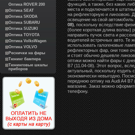
функций, а также, без каких ли
Оптика ROVER 200
места и подключается в штатны
Оптика SEAT
на рефлекторную и линзовою. Дл
Оптика SKODA
освещение на свой автомобиль
Оптика SUBARU
08)
, поскольку вследствие физи
Оптика SUZUKI
(более короткая длина волны) 
направить пучок света и рассеив
Оптика TOYOTA
водителей встречных авто. Те ж
Оптика VolksWagen
использовать галогеновые ламп
Оптика VOLVO
рефлекторных фар, они тоже оч
Реснички на фары
и стоят обычно дешевле линзов
Тюнинг бампера
оптики можно найти фары с дне
Тюнинговые шкалы
B7 (11.04-08). Этот вопрос, вс
приборов
актуальный, поскольку ездить 
экономически невыгодно. Посмо
переднюю оптику на Audi A4 B7 
магазине. Заказ можно оформить
телефону.