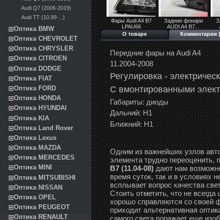
Audi Q7 (2006-2019)
Audi TT (10.99-...)
Фары Audi A4 B7
Задние фонари
З
LPAU66
AUDI A4 B7...
Оптика BMW
О товаре
Комментарии (
Оптика CHEVROLET
Оптика CHRYSLER
Передние фары на Audi A4
Оптика CITROEN
11.2004-2008
Оптика DODGE
Регулировка -
э
лектричес
Оптика FIAT
С вмонтированными
э
лек
Оптика FORD
Оптика HONDA
Габариты: диоды
Оптика HYUNDAI
Дальний: Н1
Оптика KIA
Ближний: Н1
Оптика Land Rover
Оптика Lexus
Оптика MAZDA
Одним из важнейших узлов авто
Оптика MERCEDES
элемента трудно переоценить, 
Оптика MINI
B7 (11.04-08)
дают нам возможно
время суток, так и в условиях 
Оптика MITSUBISHI
всплывает вопрос качества света
Оптика NISSAN
Стоить отметить, что не всегд
Оптика OPEL
хорошо справляются со своей ф
Оптика PEUGEOT
приходит альтернативная оптика
Оптика RENAULT
самого света поражает еще изо