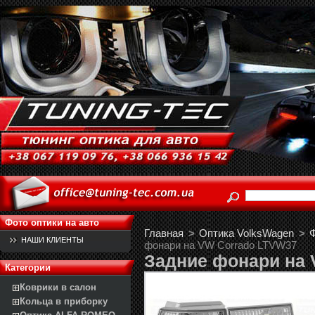
Фото оптики на авто
Главная
>
Оптика VolksWagen
>
Ф
НАШИ КЛИЕНТЫ
фонари на VW Corrado LTVW37
Задние фонари на 
Категории
Коврики в салон
Кольца в приборку