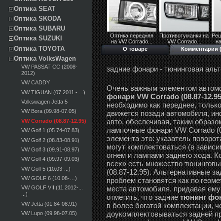
Оптика SEAT
Оптика SKODA
Оптика SUBARU
Оптика передняя
Противотуманки на
Реш
Оптика SUZUKI
на VW Corrado...
VW Corrado...
на
Оптика TOYOTA
О товаре
Комментарии (
Оптика VolksWagen
VW PASSAT CC (2008-
задние фонари - тюнинговая аль
2012)
VW CADDY
Очень важным элементом автом
VW TIGUAN (07.2011 - ...)
фонари VW Corrado (08.87-12.95
Volkswagen Jetta 5
необходимо как переднее, только
VW Bora (09.98-07.05)
движется позади автомобиля, и
авто, обеспечивая, таким образо
VW Corrado (08.87-12.95)
лампочные фонари VW Corrado (0
VW Golf 1 (05.74-07.83)
элемента это: указатель поворот
VW Golf 2 (08.83-08.91)
могут комплектоваться (в завис
VW Golf 3 (09.91-08.97)
огнем и лампами заднего хода. К
VW Golf 4 (09.97-09.03)
всех» есть множество тюнингов
VW Golf 5 (10.03-...)
(08.87-12.95). Альтернативные за
VW GOLF 6 (10.08-…)
проблем становятся как по геоме
места автомобиля, придавая ему
VW GOLF VII (11.2012-...
...)
отметить, что задние
тюнинг фон
VW Jetta (01.84-08.91)
в более богатой комплектации, 
доукомплектовываться задней пр
VW Lupo (09.98-07.05)