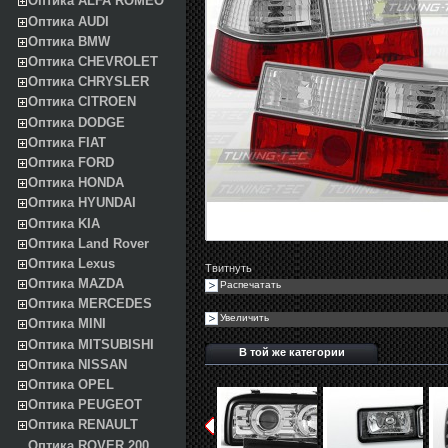
Оптика ALFA ROMEO
Оптика AUDI
Оптика BMW
Оптика CHEVROLET
Оптика CHRYSLER
Оптика CITROEN
Оптика DODGE
Оптика FIAT
Оптика FORD
Оптика HONDA
Оптика HYUNDAI
Оптика KIA
Оптика Land Rover
Оптика Lexus
Твитнуть
Оптика MAZDA
Распечатать
Оптика MERCEDES
Увеличить
Оптика MINI
Оптика MITSUBISHI
В той же категории
Оптика NISSAN
Оптика OPEL
Оптика PEUGEOT
Оптика RENAULT
Оптика ROVER 200