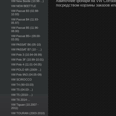
лампочние фонари на VW Corrado 
VW New Beetle (10.98-...)
посредством корзины заказов ил
VW NEW BEETTLE
VW Passat B3 (02.88-
10.93)
VW Passat B4 (11.93-
05.97)
VW Passat B5 (11.96-
08.00)
VW Passat B5+ (09.00-
03.05)
VW PASSAT B6 (05-10)
VW PASSAT B7 (10 - ...)
VW Polo 3 (10.94-09.99)
VW Polo 3F (10.99-10.01)
VW Polo 4 (11.01-04.05)
VW POLO 6R (2009-...)
VW Polo 9N3 (04.05-09)
VW SCIROCCO
VW T4 (90-03.03)
VW T5 (04.03-...)
VW T5 (2010-…)
VW T6 2014-...
VW Tiguan (10.2007 -
2011)
VW TOURAN (2003-2010)