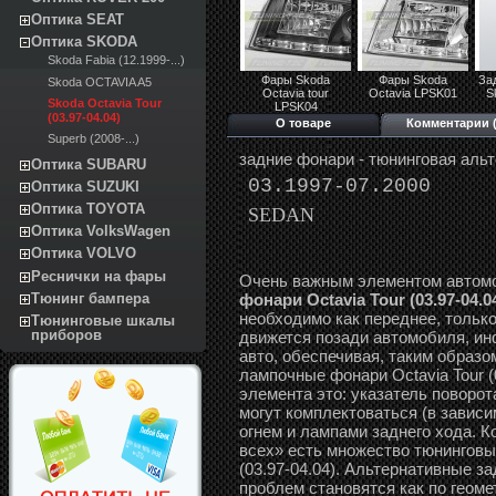
Оптика SEAT
Оптика SKODA
Skoda Fabia (12.1999-...)
Фары Skoda
Фары Skoda
За
Skoda OCTAVIA A5
Octavia tour
Octavia LPSK01
S
Skoda Octavia Tour
LPSK04
(03.97-04.04)
О товаре
Комментарии (
Superb (2008-...)
задние фонари - тюнинговая альт
Оптика SUBARU
03.1997-07.2000
Оптика SUZUKI
Оптика TOYOTA
SEDAN
Оптика VolksWagen
Оптика VOLVO
Реснички на фары
Очень важным элементом автом
фонари Octavia Tour (03.97-04.0
Тюнинг бампера
необходимо как переднее, только
Тюнинговые шкалы
приборов
движется позади автомобиля, и
авто, обеспечивая, таким образо
лампочные фонари Octavia Tour (
элемента это: указатель поворот
могут комплектоваться (в завис
огнем и лампами заднего хода. К
всех» есть множество тюнинговы
(03.97-04.04). Альтернативные за
проблем становятся как по геоме