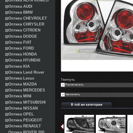
Оптика ALFA ROMEO
Оптика AUDI
Оптика BMW
Оптика CHEVROLET
Оптика CHRYSLER
Оптика CITROEN
Оптика DODGE
Оптика FIAT
Оптика FORD
Оптика HONDA
Оптика HYUNDAI
Оптика KIA
Оптика Land Rover
Оптика Lexus
Твитнуть
Оптика MAZDA
Распечатать
Оптика MERCEDES
Увеличить
Оптика MINI
Оптика MITSUBISHI
В той же категории
Оптика NISSAN
Оптика OPEL
Оптика PEUGEOT
Оптика RENAULT
Оптика ROVER 200