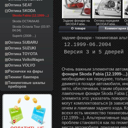
Оптика SEAT
Оптика SKODA
Skoda Fabia (12.1999-...)
Задние фонари на
Оптика передняя
Оп
Skoda OCTAVIA A5
SKODA Fabia...
SKODA Fabia...
S
Skoda Octavia Tour (03.97-
О товаре
Комментарии (
04.04)
Superb (2008-...)
задние фонари - тюнинговая аль
Оптика SUBARU
12.1999-06.2004
Оптика SUZUKI
Версия 3 и 5 дверей
Оптика TOYOTA
Оптика VolksWagen
Оптика VOLVO
Очень важным элементом автом
Реснички на фары
фонари Skoda Fabia (12.1999-...)
Тюнинг бампера
необходимо как переднее, только
Тюнинговые шкалы
движется позади автомобиля, и
приборов
авто, обеспечивая, таким образо
лампочные фонари Skoda Fabia (1
элемента это: указатель поворот
могут комплектоваться (в завис
огнем и лампами заднего хода. К
всех» есть множество тюнинговы
(12.1999-...). Альтернативные зад
проблем становятся как по геоме
места автомобиля, придавая ему