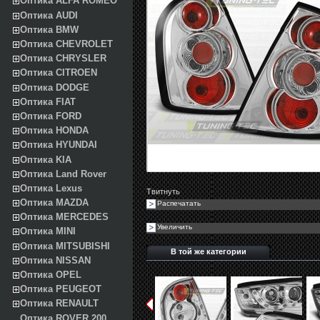
Оптика ALFA ROMEO
Оптика AUDI
Оптика BMW
Оптика CHEVROLET
Оптика CHRYSLER
Оптика CITROEN
Оптика DODGE
Оптика FIAT
Оптика FORD
Оптика HONDA
Оптика HYUNDAI
Оптика KIA
Оптика Land Rover
Оптика Lexus
Твитнуть
Оптика MAZDA
Распечатать
Оптика MERCEDES
Увеличить
Оптика MINI
Оптика MITSUBISHI
В той же категории
Оптика NISSAN
Оптика OPEL
Оптика PEUGEOT
Оптика RENAULT
Оптика ROVER 200