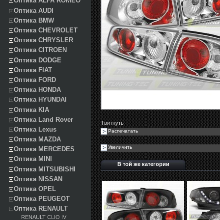
Оптика ALFA ROMEO
Оптика AUDI
Оптика BMW
Оптика CHEVROLET
Оптика CHRYSLER
Оптика CITROEN
Оптика DODGE
Оптика FIAT
Оптика FORD
Оптика HONDA
Оптика HYUNDAI
Оптика KIA
Оптика Land Rover
Твитнуть
Оптика Lexus
Распечатать
Оптика MAZDA
Увеличить
Оптика MERCEDES
Оптика MINI
В той же категории
Оптика MITSUBISHI
Оптика NISSAN
Оптика OPEL
Оптика PEUGEOT
Оптика RENAULT
RENAULT CLIO IV