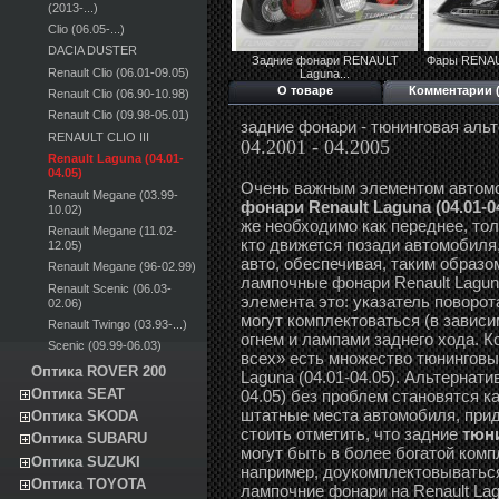
(2013-...)
Clio (06.05-...)
DACIA DUSTER
Задние фонари RENAULT
Фары RENAU
Renault Clio (06.01-09.05)
Laguna...
О товаре
Комментарии (
Renault Clio (06.90-10.98)
Renault Clio (09.98-05.01)
задние фонари - тюнинговая аль
RENAULT CLIO III
04.2001 - 04.2005
Renault Laguna (04.01-
04.05)
Очень важным элементом автом
Renault Megane (03.99-
фонари Renault Laguna (04.01-0
10.02)
же необходимо как переднее, то
Renault Megane (11.02-
кто движется позади автомобиля
12.05)
авто, обеспечивая, таким образо
Renault Megane (96-02.99)
лампочные фонари Renault Lagun
Renault Scenic (06.03-
элемента это: указатель поворот
02.06)
могут комплектоваться (в завис
Renault Twingo (03.93-...)
огнем и лампами заднего хода. К
Scenic (09.99-06.03)
всех» есть множество тюнинговы
Оптика ROVER 200
Laguna (04.01-04.05). Альтернати
Оптика SEAT
04.05) без проблем становятся ка
штатные места автомобиля, прид
Оптика SKODA
стоить отметить, что задние
тюни
Оптика SUBARU
могут быть в более богатой ком
Оптика SUZUKI
например, доукомплектовываться
Оптика TOYOTA
лампочние фонари на Renault Lagu