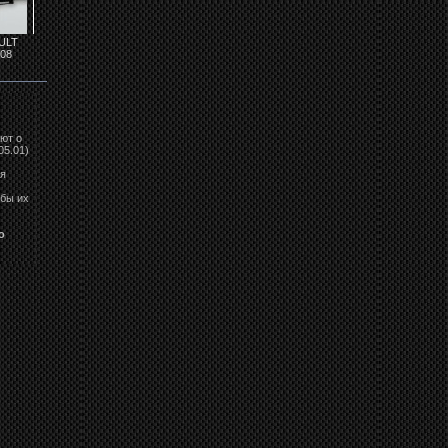
ULT
Фары RENAULT
Задние фонари на
Задние фонари
08
CLIO LPRE07
RENAULT CLIO...
RENAULT Clio...
ют о
05.01)
ля
 бы их
o