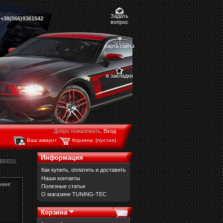
Задать
,
+38(066)9361542
вопрос
карта сайта
в закладки
Добро пожаловать,
Вход
Ваш аккаунт
Корзина:
(пустая)
Информация
KBRE01
Как купить, оплатить и доставить
Наши контакты
нинг
Полезные статьи
О магазине TUNING-TEC
Корзина