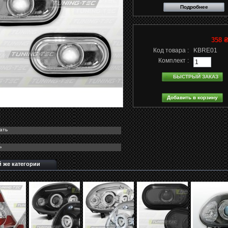
Подробнее
358 
Код товара :
KBRE01
Комплект :
БЫСТРЫЙ ЗАКАЗ
ать
ь
й же категории