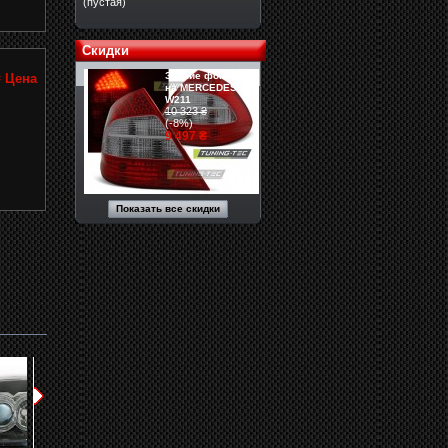
(пустая)
Скидки
Задние фонари
₴
Цена
на MERCEDES
W211
10 323 ₴
(-8%)
9 497 ₴
Показать все скидки