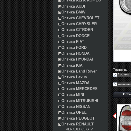
Оптика ALFA ROMEO
Оптика AUDI
Оптика BMW
Оптика CHEVROLET
Оптика CHRYSLER
Оптика CITROEN
Оптика DODGE
Оптика FIAT
Оптика FORD
Оптика HONDA
Оптика HYUNDAI
Оптика KIA
Твитнуть
Оптика Land Rover
Распечат
Оптика Lexus
Оптика MAZDA
Увеличит
Оптика MERCEDES
В то
Оптика MINI
Оптика MITSUBISHI
Оптика NISSAN
Оптика OPEL
Оптика PEUGEOT
Оптика RENAULT
RENAULT CLIO IV