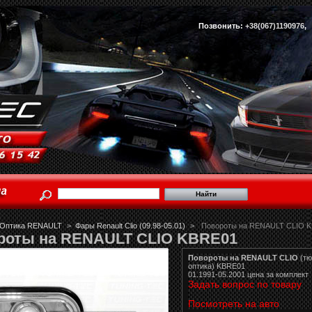
Позвонить:
+38(067)1190976
Оптика RENAULT
>
Фары Renault Clio (09.98-05.01)
>
Повороты на RENAULT CLIO 
роты на RENAULT CLIO KBRE01
Повороты на RENAULT CLIO
(тю
оптика) KBRE01
01.1991-05.2001 цена за комплект
Задать вопрос по товару
Посмотреть на авто