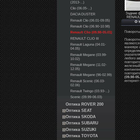
(2013-...)
Clio (06.05-...)
Задние 
DACIA DUSTER
RENAULT
Renault Clio (06.01-09.05)
О 
Renault Clio (06.90-10.98)
Повороты
Renault Clio (09.98-05.01)
RENAULT CLIO III
Поворотни
являются
Renault Laguna (04.01-
маневре а
04.05)
определя
указател
Renault Megane (03.99-
любого а
10.02)
повторите
Renault Megane (11.02-
железный 
12.05)
континге
повторите
Renault Megane (96-02.99)
(09.98-05
интернет-
Renault Scenic (06.03-
02.06)
Renault Twingo (03.93-...)
Scenic (09.99-06.03)
Оптика ROVER 200
Оптика SEAT
Оптика SKODA
Оптика SUBARU
Оптика SUZUKI
Оптика TOYOTA