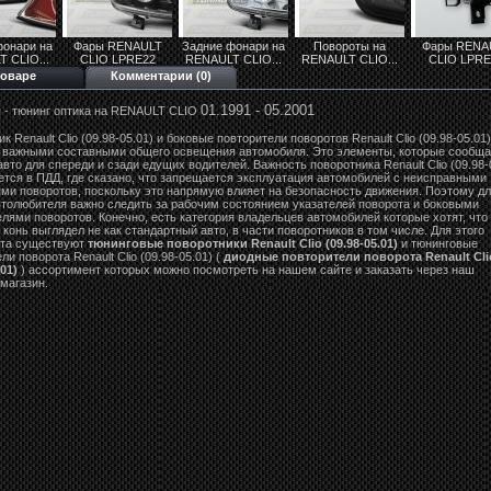
фонари на
Фары RENAULT
Задние фонари на
Повороты на
Фары RENA
 CLIO...
CLIO LPRE22
RENAULT CLIO...
RENAULT CLIO...
CLIO LPRE
товаре
Комментарии (0)
01.1991 - 05.2001
 - тюнинг оптика на RENAULT CLIO
к Renault Clio (09.98-05.01) и боковые повторители поворотов Renault Clio (09.98-05.01)
 важными составными общего освещения автомобиля. Это элементы, которые сообща
вто для спереди и сзади едущих водителей. Важность поворотника Renault Clio (09.98-
ется в ПДД, где сказано, что запрещается эксплуатация автомобилей с неисправными
ями поворотов, поскольку это напрямую влияет на безопасность движения. Поэтому д
втолюбителя важно следить за рабочим состоянием указателей поворота и боковыми
лями поворотов. Конечно, есть категория владельцев автомобилей которые хотят, что
конь выглядел не как стандартный авто, в части поворотников в том числе. Для этого
нта существуют
тюнинговые поворотники Renault Clio (09.98-05.01)
и тюнинговые
ли поворота Renault Clio (09.98-05.01) (
диодные повторители поворота Renault Cli
.01)
) ассортимент которых можно посмотреть на нашем сайте и заказать через наш
магазин.