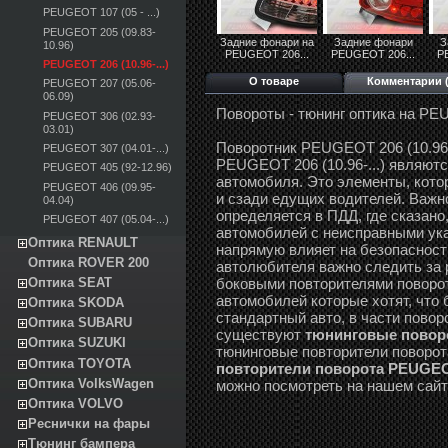
PEUGEOT 107 (05 - ...)
PEUGEOT 205 (09.83-
Задние фонари на
Задние фонари
З
10.96)
PEUGEOT 206...
PEUGEOT 206...
P
PEUGEOT 206 (10.96-...)
О товаре
Комментарии (
PEUGEOT 207 (05.06-
06.09)
Повороты - тюнинг оптика на P
PEUGEOT 306 (02.93-
03.01)
Поворотник PEUGEOT 206 (10.96-
PEUGEOT 307 (04.01-...)
PEUGEOT 206 (10.96-...) являю
PEUGEOT 405 (92-12.96)
автомобиля. Это элементы, кото
PEUGEOT 406 (09.95-
и сзади едущих водителей. Важно
04.04)
определяется в ПДД, где сказано
PEUGEOT 407 (05.04-...)
автомобилей с неисправными ука
Оптика RENAULT
напрямую влияет на безопасност
Оптика ROVER 200
автолюбителя важно следить за 
Оптика SEAT
боковыми повторителями поворот
автомобилей которые хотят, что 
Оптика SKODA
стандартный авто, в части поворо
Оптика SUBARU
существуют
тюнинговые поворот
Оптика SUZUKI
тюнинговые повторители поворота
Оптика TOYOTA
повторители поворота PEUGEOT 
Оптика VolksWagen
можно посмотреть на нашем сайте
Оптика VOLVO
Реснички на фары
Тюнинг бампера