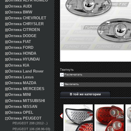
Оптика ALFA ROMEO
Оптика AUDI
Оптика BMW
Оптика CHEVROLET
Оптика CHRYSLER
Оптика CITROEN
Оптика DODGE
Оптика FIAT
Оптика FORD
Оптика HONDA
Оптика HYUNDAI
Оптика KIA
Твитнуть
Оптика Land Rover
Распечатать
Оптика Lexus
Оптика MAZDA
Увеличить
Оптика MERCEDES
В той же категории
Оптика MINI
Оптика MITSUBISHI
Оптика NISSAN
Оптика OPEL
Оптика PEUGEOT
PEUGEOT 208 (2012-..)
PEUGEOT 106 (08.96-03)