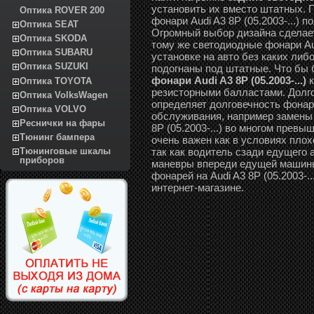
установить их вместо штатных. 
Оптика ROVER 200
фонари Audi A3 8P (05.2003-...)
Оптика SEAT
Огромный выбор дизайна сделае
Оптика SKODA
тому же светодиодные фонари Audi
Оптика SUBARU
установке на авто без каких ли
Оптика SUZUKI
подогнаны под штатные. Что бы
фонари Audi A3 8P (05.2003-...)
к
Оптика TOYOTA
резисторными балластами. Долг
Оптика VolksWagen
определяет долговечность фонаре
Оптика VOLVO
обслуживания, например замены 
Реснички на фары
8P (05.2003-...) во многом прев
Тюнинг бампера
очень важен как в условиях плох
так как водитель сзади едущего 
Тюнинговые шкалы
приборов
маневры впереди едущей машины
фонарей на Audi A3 8P (05.2003-.
интернет-магазине.