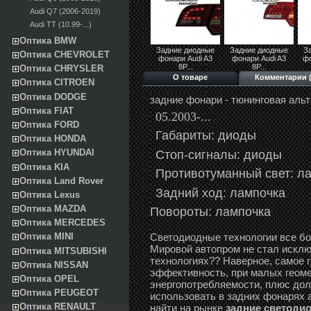
Audi Q7 (2006-2019)
Audi TT (10.99-...)
Оптика BMW
Задние диодные
Задние диодные
З
Оптика CHEVROLET
фонари Audi A3
фонари Audi A3
фо
8P...
8P...
Оптика CHRYSLER
О товаре
Комментарии (
Оптика CITROEN
Оптика DODGE
задние фонари - тюнинговая альт
Оптика FIAT
05.2003-...
Оптика FORD
Габариты: диоды
Оптика HONDA
Стоп-сигналы: диоды
Оптика HYUNDAI
Оптика KIA
Противотуманный свет:
ла
Оптика Land Rover
Задний ход: лампочка
Оптика Lexus
Оптика MAZDA
Повороты: лампочка
Оптика MERCEDES
Светодиодные технологии все б
Оптика MINI
Мировой автопром не стал исклю
Оптика MITSUBISHI
технологиях?? Наверное, самое 
Оптика NISSAN
эффективность, при малых геоме
Оптика OPEL
энергопотребляемости, плюс дол
Оптика PEUGEOT
использовать в задних фонарях 
Оптика RENAULT
найти на рынке
задние светодиод