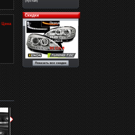
(пустая)
Скидки
Передняя
₴
Цена
оптика на
MERCEDES S-
klasse W221
05-09
98 063 ₴
(-8%)
90 218 ₴
Показать все скидки