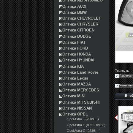
Оптика ALFA ROMEO
Оптика AUDI
Оптика BMW
Оптика CHEVROLET
Оптика CHRYSLER
Оптика CITROEN
Оптика DODGE
Оптика FIAT
Оптика FORD
Оптика HONDA
Оптика HYUNDAI
Оптика KIA
Твитнуть
Оптика Land Rover
Распечат
Оптика Lexus
Оптика MAZDA
Увеличит
Оптика MERCEDES
В то
Оптика MINI
Оптика MITSUBISHI
Оптика NISSAN
Оптика OPEL
Opel Astra J (2009-...)
Opel Astra F (09.91-09.98)
Opel Astra G (02.98-...)