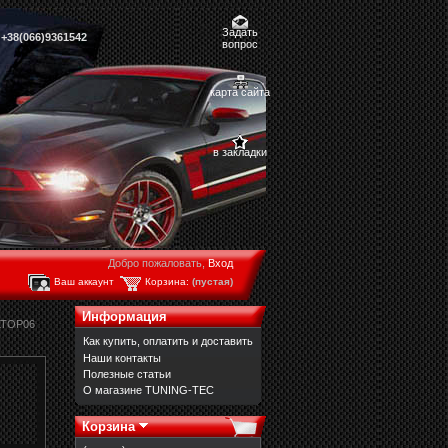
Задать
,
+38(066)9361542
вопрос
карта сайта
в закладки
Добро пожаловать,
Вход
Ваш аккаунт
Корзина:
(пустая)
Информация
 LTOP06
Как купить, оплатить и доставить
Наши контакты
Полезные статьи
О магазине TUNING-TEC
Корзина