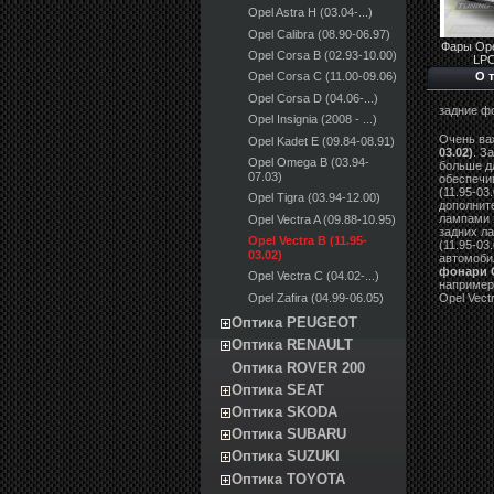
Opel Astra H (03.04-...)
Opel Calibra (08.90-06.97)
Фары Ope
Opel Corsa B (02.93-10.00)
LP
О 
Opel Corsa C (11.00-09.06)
Opel Corsa D (04.06-...)
задние фо
Opel Insignia (2008 - ...)
Очень ва
Opel Kadet E (09.84-08.91)
03.02)
. З
Opel Omega B (03.94-
больше д
07.03)
обеспечи
(11.95-03
Opel Tigra (03.94-12.00)
дополнит
лампами з
Opel Vectra A (09.88-10.95)
задних ла
Opel Vectra B (11.95-
(11.95-03
03.02)
автомобил
фонари Op
Opel Vectra C (04.02-...)
например
Opel Zafira (04.99-06.05)
Opel Vect
Оптика PEUGEOT
Оптика RENAULT
Оптика ROVER 200
Оптика SEAT
Оптика SKODA
Оптика SUBARU
Оптика SUZUKI
Оптика TOYOTA