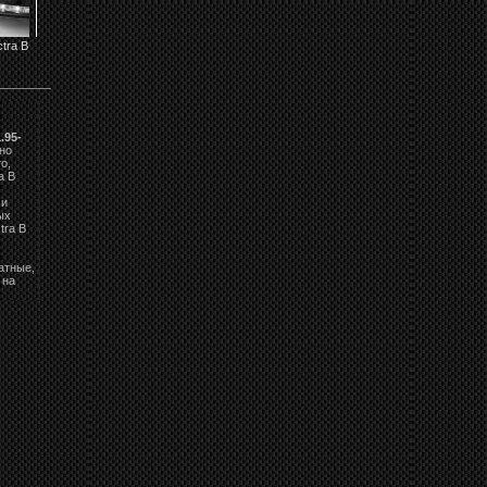
tra B
Повороты OPEL
Задние фонари
Оптика передняя
Фары Opel Vectra 
Vectra B...
OPEL Vectra B...
OPEL Vectra B...
.95-
но
о,
a B
 и
ых
tra B
атные,
 на