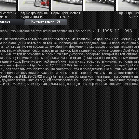
l Vectra B
Задние фонари на
Фары Opel Vectra B
Фары Opel Vec
OP15
Opel Vectra B...
LPOP22
LPOP48
товаре
Комментарии (0)
11.1995-12.1998
нари - тюнинговая альтернативная оптика на Opel Vectra B
жным элементом автомобиля являются
задние лампочные фонари Opel Vectra B (11
аднее освещение автомобиля так же необходимо как переднее, только предназначено о
ля тех, кто движется позади автомобиля, информируя о маневрах впереди идущего авт
вая, таким образом, безопасность движения. Все задние лампочные фонари Opel Vectr
.02) имеют три необходимых элемента это: указатель поворота, габарит и стоп-сигнал,
ельно могут комплектоваться (в зависимости от авто) задним противотуманным огнем
аднего хода. Конечно для любителей «не такого как у всех» есть множество тюнингов
мпочных фонарей Opel Vectra B (11.95-03.02). Альтернативные задние фонари Opel Vec
.02) без проблем становятся как по геометрии, так и по подключению в штатные места
я, придавая ему индивидуальности. Кроме того, стоить отметить, что задние
тюнинг
el Vectra B (11.95-03.02)
могут быть в более богатой комплектации, чем обычные шт
, доукомплектовываться задней противотуманкой. Заказать задние лампочние фонари
ra B (11.95-03.02) можно у нас в магазине, посредством корзины заказов или телефона.