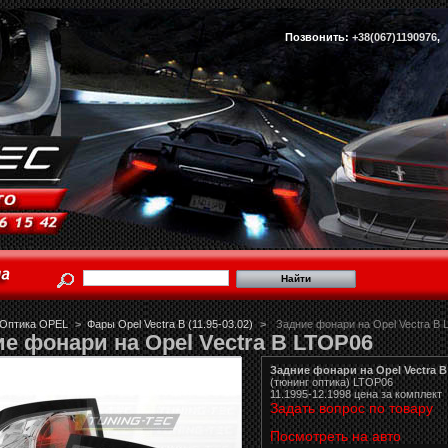
Позвонить:
+38(067)1190976
Оптика OPEL
>
Фары Opel Vectra B (11.95-03.02)
>
Задние фонари на Opel Vectra B
е фонари на Opel Vectra B LTOP06
Задние фонари на Opel Vectra B
(тюнинг оптика) LTOP06
11.1995-12.1998 цена за комплект
Задать вопрос по товару
Посмотреть на авто