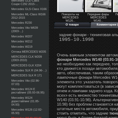
Mercedes GLE-Class
Coupe C292 2015-...
Mercedes GLS-Class X166
Mercedes ML-Class W166
Повороты на
Передние фары
П
MERCEDES
MERCEDES
2012-2015
W126...
W140...
Mercedes R230
О товаре
Комментарии (
Mercedes Vito W639
(2003-...)
задние фонари - тюнинговая а
Mercedes W207
1995-10.1998
Mercedes W212
Mercedes W219
Оптика MERCEDES W205
Очень важным элементом автом
MERCEDES CLK W209
фонари Mercedes W140 (03.91-10
(2003-2010)
же необходимо как переднее, то
MERCEDES GLK X204
кто движется позади автомобиля
Mercedes SLK R (04.96-...)
авто, обеспечивая, таким образо
MERCEDES SLK R 171
лампочные фонари Mercedes W140
Mercedes Vito (02.96-
элемента это: указатель поворот
07.03)
могут комплектоваться (в завис
Mercedes W124 E
огнем и лампами заднего хода. К
рестайлинг (05.93-06.95)
всех» есть множество тюнингов
Mercedes W124
W140 (03.91-10.98). Альтернатив
дорестайлинг (01.85-
10.98) без проблем становятся ка
04.93)
штатные места автомобиля, прид
Mercedes W126 (12.82-
стоить отметить, что задние
тюни
05.93)
могут быть в более богатой ком