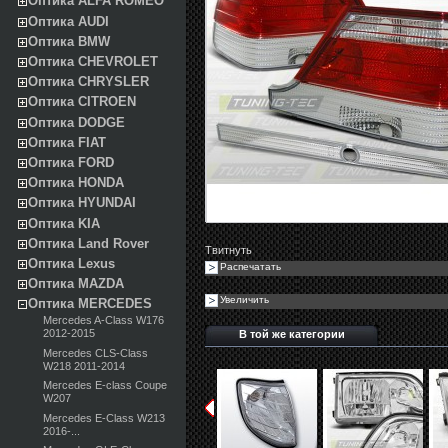
Оптика ALFA ROMEO
Оптика AUDI
Оптика BMW
Оптика CHEVROLET
Оптика CHRYSLER
Оптика CITROEN
Оптика DODGE
Оптика FIAT
Оптика FORD
Оптика HONDA
Оптика HYUNDAI
Оптика KIA
Оптика Land Rover
Твитнуть
Оптика Lexus
Распечатать
Оптика MAZDA
Увеличить
Оптика MERCEDES
Mercedes A-Class W176
2012-2015
В той же категории
Mercedes CLS-Class
W218 2011-2014
Mercedes E-class Coupe
W207
Mercedes E-Class W213
2016-...