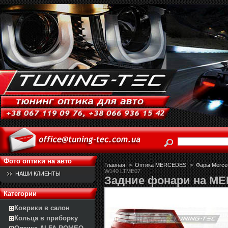
Фото оптики на авто
Главная
>
Оптика MERCEDES
>
Фары Merced
W140 LTME07
НАШИ КЛИЕНТЫ
Задние фонари на M
Категории
Коврики в салон
Кольца в приборку