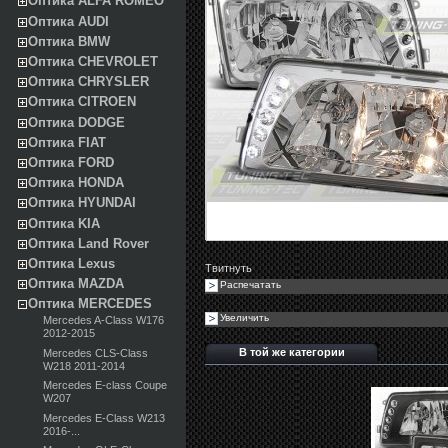
Оптика ALFA ROMEO
Оптика AUDI
Оптика BMW
Оптика CHEVROLET
Оптика CHRYSLER
Оптика CITROEN
Оптика DODGE
Оптика FIAT
Оптика FORD
Оптика HONDA
Оптика HYUNDAI
Оптика KIA
Оптика Land Rover
Оптика Lexus
Твитнуть
Оптика MAZDA
Распечатать
Оптика MERCEDES
Увеличить
Mercedes A-Class W176
2012-2015
В той же категории
Mercedes CLS-Class
W218 2011-2014
Mercedes E-class Coupe
W207
Mercedes E-Class W213
2016-...