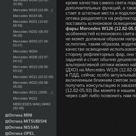
Mercedes W140 (03.91-
кроме качества самого света по
10.98)
дополнительных функций, а такж
Mercedes W163 (03.98-...)
стает в штатные места и подклю
Mercedes W164 ML
оптика разделяется на рефлектор
Mercedes W201 (10.82-
поставить ксеноновое освещени
08.93)
фары Mercedes W126 (12.82-05.
Mercedes W202 (06.93-
особенностей ксенонового света
06.00)
не может должным образом направ
Mercedes W203 (07.00-
ослепляя, таким образом, водите
03.07)
качестве освещения использоват
Mercedes W204
сторону рефлекторных фар, они 
Mercedes W208 (03.97-
задачей и стоят обычно дешевле 
04.02)
альтернативной оптики можно н
Mercedes W210 (06.95-
(ДХО) на Mercedes W126 (12.82-0
03.02)
в ПДД, сейчас особо актуальный,
Mercedes W211 (03.02-09)
включенным ближним светом эко
Mercedes W220 (09.98-
получить консультацию и заказа
05.05)
(12.82-05.93) Вы можете в нашем
Mercedes W221 (2005- ...)
через сайт либо позвонить нам п
Mercedes W222
MERCEDES W461,W463
(92-06)
Оптика MINI
Оптика MITSUBISHI
Оптика NISSAN
Оптика OPEL