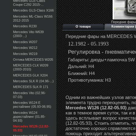
Mercedes GLE-Class
Coupe C292 2015-...
Mercedes GLS-Class X166
Mercedes ML-Class W166
2012-2015
Передние фары
Mercedes R230
О товаре
Комментарии (
Mercedes Vito W639
Передние фары на MERCEDES 
(2003-...)
Mercedes W207
12.1982 - 05.1993
Mercedes W212
Регулировка - пневматиче
Mercedes W219
Габариты: диоды+лампочка 5W
Оптика MERCEDES W205
MERCEDES CLK W209
Дальний: Н4
(2003-2010)
Ближний: Н4
MERCEDES GLK X204
Противотуманка: Н3
Mercedes SLK R (04.96-...)
MERCEDES SLK R 171
Mercedes Vito (02.96-
Одним из важнейших узлов автом
07.03)
элемента трудно переоценить, п
Mercedes W124 E
рестайлинг (05.93-06.95)
Mercedes W126 (12.82-05.93)
даю
как в темное время суток, так и
Mercedes W124
дорестайлинг (01.85-
здесь всплывает вопрос качеств
04.93)
(12.82-05.93). Стоить отметить, 
Mercedes W126 (12.82-
достаточно хорошо справляются 
05.93)
помощь приходит альтернативная