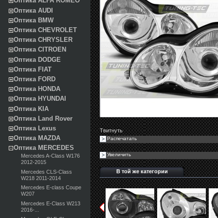
Оптика ALFA ROMEO
Оптика AUDI
Оптика BMW
Оптика CHEVROLET
Оптика CHRYSLER
Оптика CITROEN
Оптика DODGE
Оптика FIAT
Оптика FORD
Оптика HONDA
Оптика HYUNDAI
Оптика KIA
Оптика Land Rover
Оптика Lexus
Твитнуть
Оптика MAZDA
Распечатать
Оптика MERCEDES
Увеличить
Mercedes A-Class W176
2012-2015
В той же категории
Mercedes CLS-Class
W218 2011-2014
Mercedes E-class Coupe
W207
Mercedes E-Class W213
2016-...