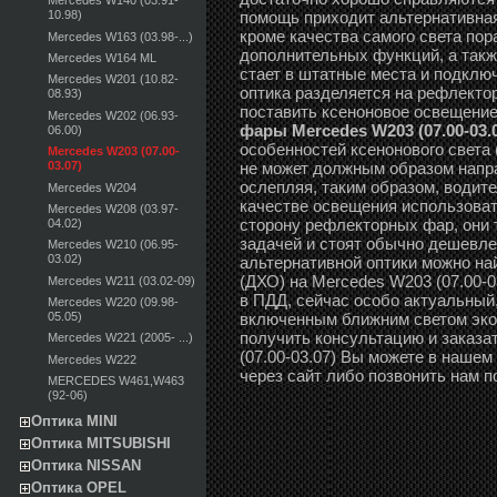
Mercedes W140 (03.91-
помощь приходит альтернативная
10.98)
кроме качества самого света по
Mercedes W163 (03.98-...)
дополнительных функций, а такж
Mercedes W164 ML
стает в штатные места и подклю
Mercedes W201 (10.82-
оптика разделяется на рефлектор
08.93)
поставить ксеноновое освещени
Mercedes W202 (06.93-
фары Mercedes W203 (07.00-03.
06.00)
особенностей ксенонового света
Mercedes W203 (07.00-
не может должным образом направ
03.07)
ослепляя, таким образом, водите
Mercedes W204
качестве освещения использоват
Mercedes W208 (03.97-
сторону рефлекторных фар, они 
04.02)
задачей и стоят обычно дешевле 
Mercedes W210 (06.95-
03.02)
альтернативной оптики можно н
(ДХО) на Mercedes W203 (07.00-0
Mercedes W211 (03.02-09)
в ПДД, сейчас особо актуальный,
Mercedes W220 (09.98-
включенным ближним светом эко
05.05)
получить консультацию и заказа
Mercedes W221 (2005- ...)
(07.00-03.07) Вы можете в нашем
Mercedes W222
через сайт либо позвонить нам п
MERCEDES W461,W463
(92-06)
Оптика MINI
Оптика MITSUBISHI
Оптика NISSAN
Оптика OPEL