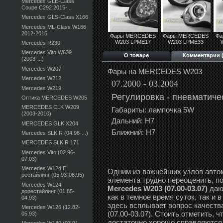
Mercedes GLE-Class
Coupe C292 2015-...
Mercedes GLS-Class X166
Mercedes ML-Class W166
2012-2015
Фары MERCEDES
Фары MERCEDES
Фа
W203 LPME17
W203 LPME33
Mercedes R230
Mercedes Vito W639
О товаре
Комментарии (
(2003-...)
Mercedes W207
Фары на MERCEDES W203
Mercedes W212
07.2000 - 03.2004
Mercedes W219
Регулировка - пневматиче
Оптика MERCEDES W205
MERCEDES CLK W209
Габариты: лампочка 5W
(2003-2010)
Дальний: Н7
MERCEDES GLK X204
Ближний: Н7
Mercedes SLK R (04.96-...)
MERCEDES SLK R 171
Mercedes Vito (02.96-
07.03)
Mercedes W124 E
Одним из важнейших узлов автом
рестайлинг (05.93-06.95)
элемента трудно переоценить, п
Mercedes W124
Mercedes W203 (07.00-03.07)
даю
дорестайлинг (01.85-
как в темное время суток, так и
04.93)
здесь всплывает вопрос качеств
Mercedes W126 (12.82-
(07.00-03.07). Стоить отметить, 
05.93)
достаточно хорошо справляются 