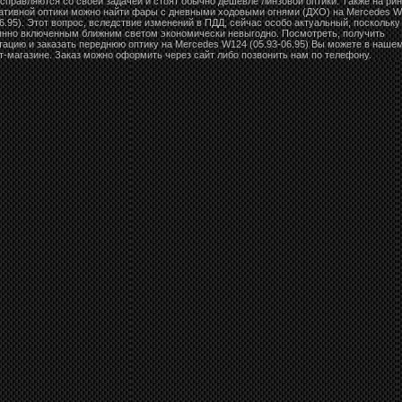
справляются со своей задачей и стоят обычно дешевле линзовой оптики. Также на рин
ативной оптики можно найти фары с дневными ходовыми огнями (ДХО) на Mercedes 
06.95). Этот вопрос, вследствие изменений в ПДД, сейчас особо актуальный, поскольку
янно включенным ближним светом экономически невыгодно. Посмотреть, получить
тацию и заказать переднюю оптику на Mercedes W124 (05.93-06.95) Вы можете в наше
т-магазине. Заказ можно оформить через сайт либо позвонить нам по телефону.