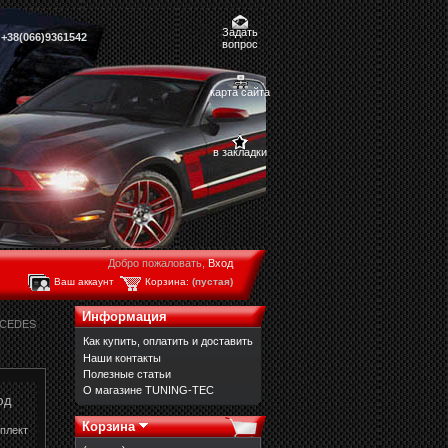
Задать
,
+38(066)9361542
вопрос
карта сайта
в закладки
Добро пожаловать,
Вход
Ваш аккаунт
Корзина:
(пустая)
Информация
RCEDES
Как купить, оплатить и доставить
Наши контакты
Полезные статьи
О магазине TUNING-TEC
од
Корзина
мплект