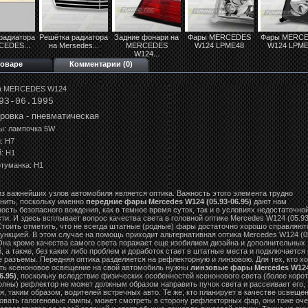
радиатора
Решётка радиатора
Задние фонари на
Фары MERCEDES
Фары MERC
CEDES...
на Mersedes...
MERCEDES
W124 LPME48
W124 LPME
W124...
товаре
Комментарии (0)
а MERCEDES W124
93-06.1995
ровка - пневматическая
ы: лампочка 5W
: Н7
: Н1
туманка: Н1
з важнейших узлов автомобиля является оптика. Важность этого элемента трудно
нить, поскольку именно
передние фары Mercedes W124 (05.93-06.95)
дают нам
ость безопасного вождения, как в темное время суток, так и в условиях недостаточно
ти. И здесь всплывает вопрос качества света в головной оптике Mercedes W124 (05.93
 Стоить отметить, что не всегда штатные (родные) фары достаточно хорошо справляют
ункцией. В этом случае на помощь приходит альтернативная оптика Mercedes W124 (0
 Она кроме качества самого света поражает еще изобилием дизайна и дополнительных
, а также, без каких либо проблем и доработок стает в штатные места и подключается 
 разъемы. Передняя оптика разделяется на рефлекторную и линзовою. Для тех, кто хо
ть ксеноновое освещение на свой автомобиль нужны
линзовые фары Mercedes W12
6.95)
, поскольку вследствие физических особенностей ксенонового света (более коро
олны) рефлектор не может должным образом направить пучок света и рассеивает его,
я, таким образом, водителей встречных авто. Те же, кто планирует в качестве освеще
овать галогеновые лампы, может смотреть в сторону рефлекторных фар, они тоже оч