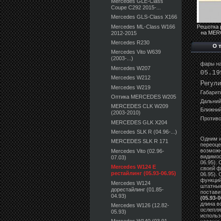
Mercedes GLE-Class
Coupe C292 2015-...
Mercedes GLS-Class X166
Mercedes ML-Class W166
Решотка 
на MER
2012-2015
Mercedes R230
О 
Mercedes Vito W639
(2003-...)
фары н
Mercedes W207
05.19
Mercedes W212
Регули
Mercedes W219
Габарит
Оптика MERCEDES W205
Дальний
MERCEDES CLK W209
Ближний
(2003-2010)
Противо
MERCEDES GLK X204
Mercedes SLK R (04.96-...)
Одним и
MERCEDES SLK R 171
переоце
возможн
Mercedes Vito (02.96-
видимос
07.03)
06.95).
Mercedes W124 E
своей ф
рестайлинг (05.93-06.95)
06.95).
функций
Mercedes W124
штатные
дорестайлинг (01.85-
постави
04.93)
(05.93-0
длина в
Mercedes W126 (12.82-
ослепля
05.93)
использ