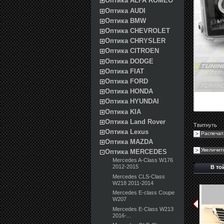
Оптика ALFA ROMEO
Оптика AUDI
Оптика BMW
Оптика CHEVROLET
Оптика CHRYSLER
Оптика CITROEN
Оптика DODGE
Оптика FIAT
Оптика FORD
Оптика HONDA
Оптика HYUNDAI
Оптика KIA
Оптика Land Rover
Твитнуть
Оптика Lexus
Распечат
Оптика MAZDA
Увеличит
Оптика MERCEDES
Mercedes A-Class W176
2012-2015
В то
Mercedes CLS-Class
W218 2011-2014
Mercedes E-class Coupe
W207
Mercedes E-Class W213
2016-...