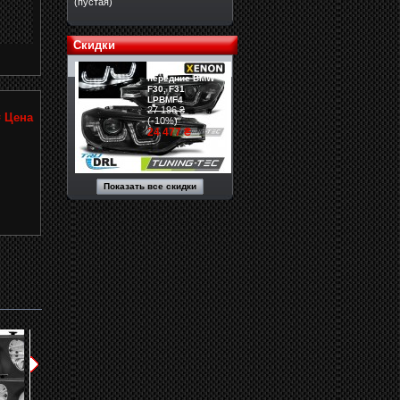
(пустая)
Скидки
Фары
передние BMW
F30, F31
LPBMF4
27 196 ₴
₴
Цена
(-10%)
24 477 ₴
Показать все скидки