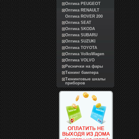
Оптика PEUGEOT
Оптика RENAULT
Оптика ROVER 200
Оптика SEAT
Оптика SKODA
Оптика SUBARU
Оптика SUZUKI
Оптика TOYOTA
Оптика VolksWagen
Оптика VOLVO
Реснички на фары
Тюнинг бампера
Тюнинговые шкалы
приборов