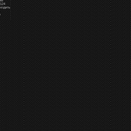
ке
W124
 ездить
м