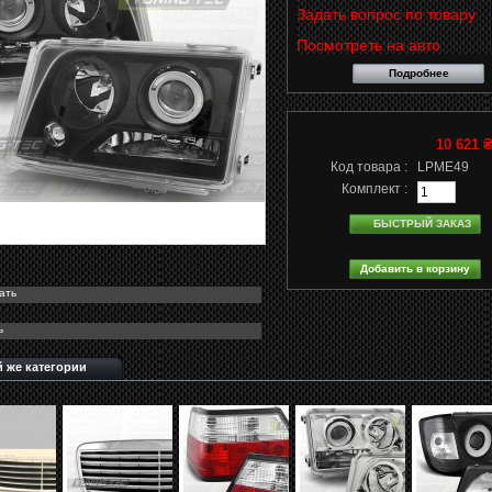
Задать вопрос по товару
Посмотреть на авто
Подробнее
10 621 
Код товара :
LPME49
Комплект :
БЫСТРЫЙ ЗАКАЗ
ать
ь
й же категории