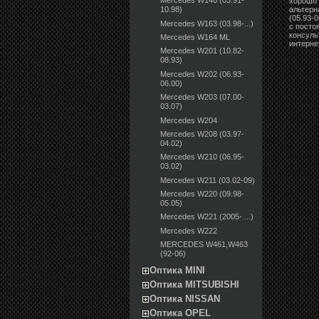
Mercedes W140 (03.91-
хорошо 
альтерн
10.98)
(05.93-
Mercedes W163 (03.98-...)
с посто
консуль
Mercedes W164 ML
интерне
Mercedes W201 (10.82-
08.93)
Mercedes W202 (06.93-
06.00)
Mercedes W203 (07.00-
03.07)
Mercedes W204
Mercedes W208 (03.97-
04.02)
Mercedes W210 (06.95-
03.02)
Mercedes W211 (03.02-09)
Mercedes W220 (09.98-
05.05)
Mercedes W221 (2005- ...)
Mercedes W222
MERCEDES W461,W463
(92-06)
Оптика MINI
Оптика MITSUBISHI
Оптика NISSAN
Оптика OPEL