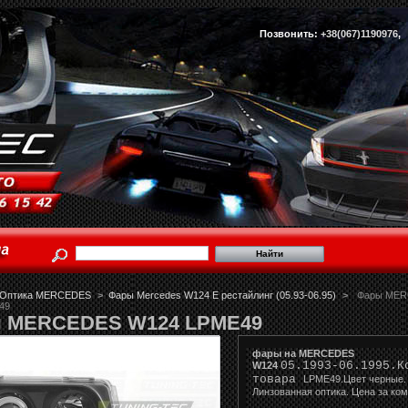
Позвонить:
+38(067)1190976
Оптика MERCEDES
>
Фары Mercedes W124 E рестайлинг (05.93-06.95)
>
Фары ME
49
 MERCEDES W124 LPME49
фары на MERCEDES
05.1993-06.1995.К
W124
товара
LPME49.Цвет черные.
Линзованная оптика. Цена за ко