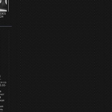
EDES
Фары MERCEDES
Фары MERCEDES
Задние фонари на
Задние фонари на
24
W124 LPME23
W124 LPME03
MERCEDES
MERCEDES
W124...
W124...
й
-
ся со
5.93-
в
чет
4
ткая
ния
ень