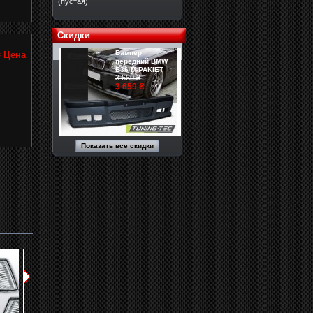
(пустая)
Скидки
Бампер
₴
Цена
передний BMW
E36 M-PAKIET
3 660 ₴
3 659 ₴
Показать все скидки