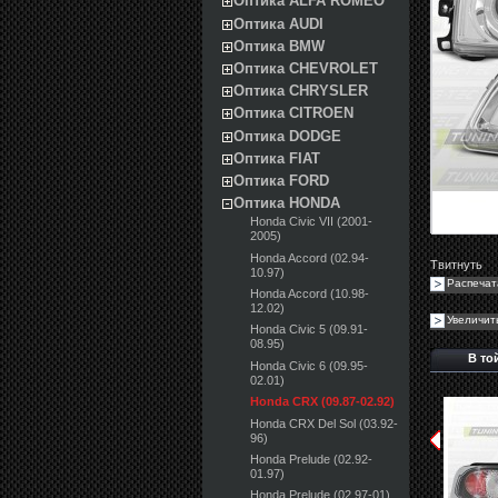
Оптика ALFA ROMEO
Оптика AUDI
Оптика BMW
Оптика CHEVROLET
Оптика CHRYSLER
Оптика CITROEN
Оптика DODGE
Оптика FIAT
Оптика FORD
Оптика HONDA
Honda Civic VII (2001-
2005)
Honda Accord (02.94-
Твитнуть
10.97)
Распечат
Honda Accord (10.98-
12.02)
Увеличит
Honda Civic 5 (09.91-
08.95)
В то
Honda Civic 6 (09.95-
02.01)
Honda CRX (09.87-02.92)
Honda CRX Del Sol (03.92-
96)
Honda Prelude (02.92-
01.97)
Honda Prelude (02.97-01)