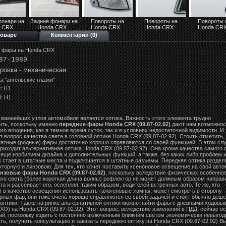
фонари на
Задние фонари на
Повороты на
Повороты на
Повороты 
 CRX...
Honda CRX...
Honda CRX...
Honda CRX...
Honda CRX.
товаре
Комментарии (0)
 фары на Honda CRX
87-1989
ровка - механическая
ы:"ангельские глазки"
: Н1
: Н1
 важнейших узлов автомобиля является оптика. Важность этого элемента трудно
ить, поскольку именно
передние фары Honda CRX (09.87-02.92)
дают нам возможнос
го вождения, как в темное время суток, так и в условиях недостаточной видимости. И
 вопрос качества света в головной оптике Honda CRX (09.87-02.92). Стоить отметить, 
татные (родные) фары достаточно хорошо справляются со своей функцией. В этом сл
риходит альтернативная оптика Honda CRX (09.87-02.92). Она кроме качества самого 
еще изобилием дизайна и дополнительных функций, а также, без каких либо проблем 
к стает в штатные места и подключается в штатные разъемы. Передняя оптика раздел
торную и линзовою. Для тех, кто хочет поставить ксеноновое освещение на свой авт
нзовые фары Honda CRX (09.87-02.92)
, поскольку вследствие физических особенно
ого света (более короткая длина волны) рефлектор не может должным образом направ
та и рассеивает его, ослепляя, таким образом, водителей встречных авто. Те же, кто
т в качестве освещения использовать галогеновые лампы, может смотреть в сторону
рных фар, они тоже очень хорошо справляются со своей задачей и стоят обычно деш
 оптики. Также на ринке альтернативной оптики можно найти фары с дневными ходовы
ХО) на Honda CRX (09.87-02.92). Этот вопрос, вследствие изменений в ПДД, сейчас о
ый, поскольку ездить с постоянно включенным ближним светом экономически невыгод
ь, получить консультацию и заказать переднюю оптику на Honda CRX (09.87-02.92) В