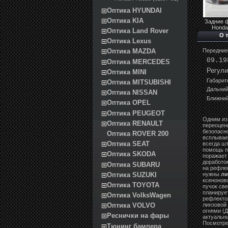
Оптика HYUNDAI
Оптика KIA
Задние 
Honda
Оптика Land Rover
О 
Оптика Lexus
Передние
Оптика MAZDA
09.19
Оптика MERCEDES
Регули
Оптика MINI
Габарит
Оптика MITSUBISHI
Дальний
Оптика NISSAN
Ближний
Оптика OPEL
Оптика PEUGEOT
Одним из
Оптика RENAULT
переоцен
безопасно
Оптика ROVER 200
всплывает
Оптика SEAT
всегда ш
помощь п
Оптика SKODA
поражает 
доработо
Оптика SUBARU
на рефлек
Оптика SUZUKI
нужны
ли
ксенонов
Оптика TOYOTA
пучок све
планируе
Оптика VolksWagen
рефлекто
линзовой
Оптика VOLVO
огнями (Д
Реснички на фары
актуальн
Посмотрет
Тюнинг бампера