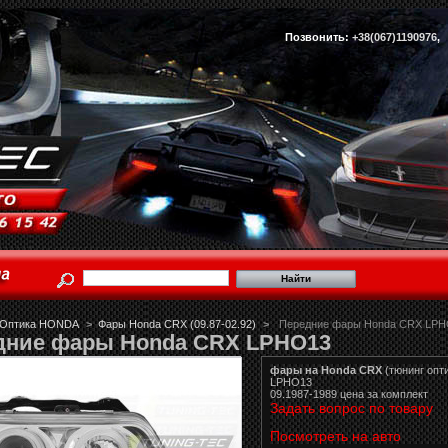
Позвонить:
+38(067)1190976
Оптика HONDA
>
Фары Honda CRX (09.87-02.92)
>
Передние фары Honda CRX LPH
дние фары Honda CRX LPHO13
фары на Honda CRX
(тюнинг опт
LPHO13
09.1987-1989 цена за комплект
Задать вопрос по товару
Посмотреть на авто