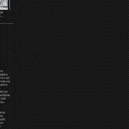
на
Повороты на
Передние фары
Передние фары
Передние фары
..
Honda CRX...
Honda CRX...
Honda CRX...
Honda CRX...
ть
 здесь
что не
учае на
света
и
яется
омобиль
стей
ить
евле
ми
собо
но.
ы