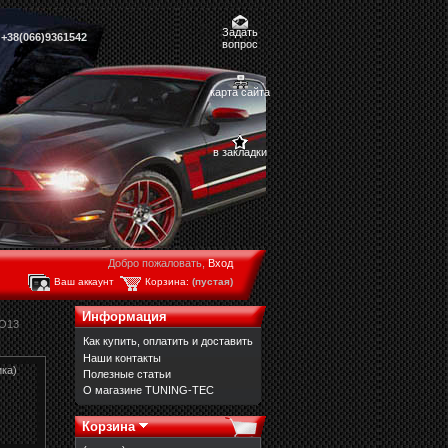
Задать
,
+38(066)9361542
вопрос
карта сайта
в закладки
Добро пожаловать,
Вход
Ваш аккаунт
Корзина:
(пустая)
Информация
O13
Как купить, оплатить и доставить
Наши контакты
ика)
Полезные статьи
О магазине TUNING-TEC
Корзина