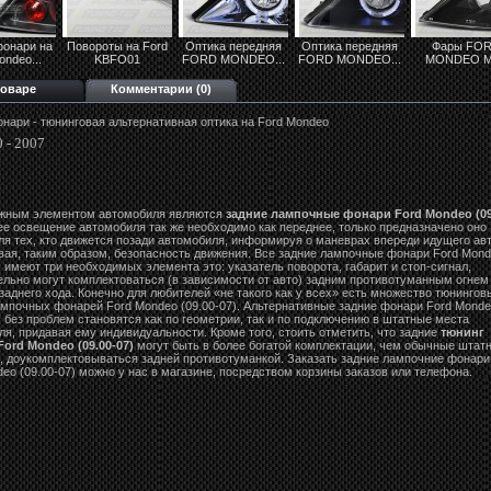
фонари на
Повороты на Ford
Оптика передняя
Оптика передняя
Фары FO
ondeo...
KBFO01
FORD MONDEO...
FORD MONDEO...
MONDEO M
товаре
Комментарии (0)
нари - тюнинговая альтернативная оптика на Ford Mondeo
 - 2007
жным элементом автомобиля являются
задние лампочные фонари Ford Mondeo (09
ее освещение автомобиля так же необходимо как переднее, только предназначено оно
ля тех, кто движется позади автомобиля, информируя о маневрах впереди идущего авт
вая, таким образом, безопасность движения. Все задние лампочные фонари Ford Mon
) имеют три необходимых элемента это: указатель поворота, габарит и стоп-сигнал,
ельно могут комплектоваться (в зависимости от авто) задним противотуманным огнем
аднего хода. Конечно для любителей «не такого как у всех» есть множество тюнингов
ампочных фонарей Ford Mondeo (09.00-07). Альтернативные задние фонари Ford Mond
) без проблем становятся как по геометрии, так и по подключению в штатные места
я, придавая ему индивидуальности. Кроме того, стоить отметить, что задние
тюнинг
ord Mondeo (09.00-07)
могут быть в более богатой комплектации, чем обычные штат
, доукомплектовываться задней противотуманкой. Заказать задние лампочние фонари
eo (09.00-07) можно у нас в магазине, посредством корзины заказов или телефона.