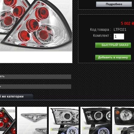
Подробнее
5 002 
Код товара :
LTFO21
Комплект :
БЫСТРЫЙ ЗАКАЗ
ать
ь
й же категории