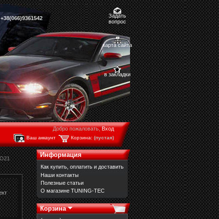
Задать
,
+38(066)9361542
вопрос
карта сайта
в закладки
Добро пожаловать,
Вход
Ваш аккаунт
Корзина:
(пустая)
Информация
FO21
Как купить, оплатить и доставить
Наши контакты
Полезные статьи
О магазине TUNING-TEC
ект
Корзина