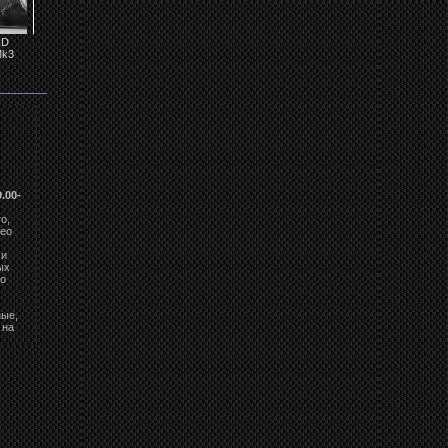
RD
Задние фонари
Фары передние
Задние фонари
Подсветка номер
k3
FORD MONDEO...
FORD MONDEO...
FORD MONDEO
FORD MONDEO
MK3...
MK3...
.00-
о,
deo
 и
ых
eo
ные,
 на