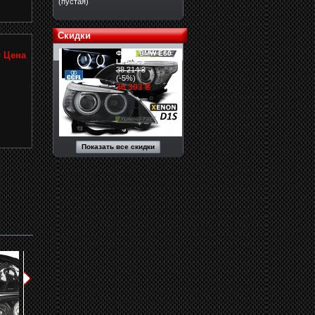
(пустая)
Скидки
Фары BMW E60
₴
Цена
LPBMC9
38 214 ₴
(-5%)
36 303 ₴
Показать все скидки