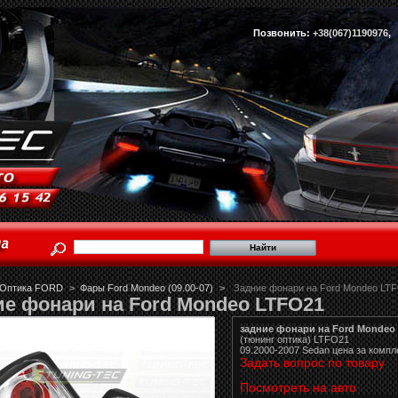
Позвонить:
+38(067)1190976
Оптика FORD
>
Фары Ford Mondeo (09.00-07)
>
Задние фонари на Ford Mondeo LT
е фонари на Ford Mondeo LTFO21
задние фонари на Ford Mondeo
(тюнинг оптика) LTFO21
09.2000-2007 Sedan цена за компл
Задать вопрос по товару
Посмотреть на авто