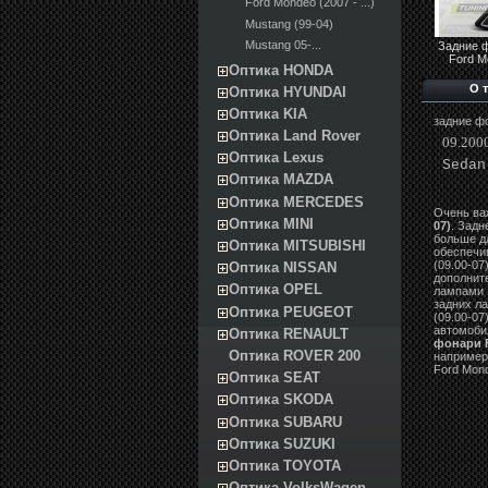
Ford Mondeo (2007 - ...)
Mustang (99-04)
Mustang 05-...
Задние 
Ford M
Оптика HONDA
О 
Оптика HYUNDAI
Оптика KIA
задние фо
Оптика Land Rover
09.2000
Оптика Lexus
Sedan
Оптика MAZDA
Оптика MERCEDES
Очень ва
Оптика MINI
07)
. Задн
больше д
Оптика MITSUBISHI
обеспечи
(09.00-07
Оптика NISSAN
дополнит
Оптика OPEL
лампами з
задних л
Оптика PEUGEOT
(09.00-07
автомобил
Оптика RENAULT
фонари F
Оптика ROVER 200
например
Ford Mond
Оптика SEAT
Оптика SKODA
Оптика SUBARU
Оптика SUZUKI
Оптика TOYOTA
Оптика VolksWagen