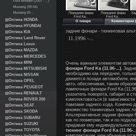
Ford Mondeo (2007 - ...)
Mustang (99-04)
Mustang 05-...
Передние фары
Передние фары
За
Ford Ka...
Ford Ka...
Оптика HONDA
О товаре
Комментарии (
Оптика HYUNDAI
задние фонари - тюнинговая альт
Оптика KIA
11.1996 -...
Оптика Land Rover
Оптика Lexus
Оптика MAZDA
Оптика MERCEDES
Оптика MINI
Очень важным элементом автом
фонари Ford Ka (11.96-...)
. Задн
Оптика MITSUBISHI
необходимо как переднее, только
Оптика NISSAN
движется позади автомобиля, и
Оптика OPEL
авто, обеспечивая, таким образо
Оптика PEUGEOT
лампочные фонари Ford Ka (11.96
Оптика RENAULT
указатель поворота, габарит и с
комплектоваться (в зависимости
Оптика ROVER 200
лампами заднего хода. Конечно д
Оптика SEAT
множество тюнинговых задних лам
Оптика SKODA
Альтернативные задние фонари Fo
Оптика SUBARU
как по геометрии, так и по подк
Оптика SUZUKI
придавая ему индивидуальности. 
тюнинг фонари Ford Ka (11.96-..
Оптика TOYOTA
комплектации, чем обычные шта
Оптика VolksWagen