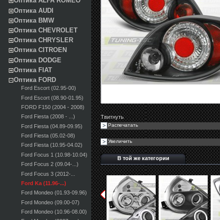
Оптика ALFA ROMEO
Оптика AUDI
Оптика BMW
Оптика CHEVROLET
Оптика CHRYSLER
Оптика CITROEN
Оптика DODGE
Оптика FIAT
Оптика FORD
Ford Escort (02.95-00)
Ford Escort (08.90-01.95)
FORD F150 (2004 - 2008)
Ford Fiesta (2008 - ...)
Твитнуть
Распечатать
Ford Fiesta (04.89-09.95)
Ford Fiesta (05.02-08)
Увеличить
Ford Fiesta (10.95-04.02)
Ford Focus 1 (10.98-10.04)
В той же категории
Ford Focus 2 (09.04-...)
Ford Focus 3 (2012-...
Ford Ka (11.96-...)
Ford Mondeo (01.93-09.96)
Ford Mondeo (09.00-07)
Ford Mondeo (10.96-08.00)