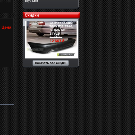
(пустая)
Скидки
Бампер задний
BMW E39 95-03
₴
Цена
SEDAN M5
STYLE
12 663 ₴
12 663 ₴
Показать все скидки