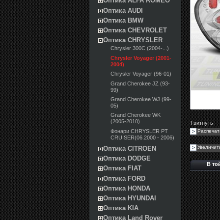
Оптика ALFA ROMEO
Оптика AUDI
Оптика BMW
Оптика CHEVROLET
Оптика CHRYSLER
Chrysler 300C (2004-...)
Chrysler Voyager (2001-
2004)
Chrysler Voyager (96-01)
Grand Cherokee JZ (93-
99)
Grand Cherokee WJ (99-
05)
Grand Cherokee WK
(2005-2010)
Твитнуть
Фонари CHRYSLER PT
Распечат
CRUISER(06.2000 - 2006)
Увеличит
Оптика CITROEN
Оптика DODGE
В то
Оптика FIAT
Оптика FORD
Оптика HONDA
Оптика HYUNDAI
Оптика KIA
Оптика Land Rover