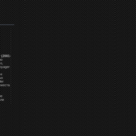
 (2001-
но
о,
oyager
 и
ых
ler
 места
ие
или