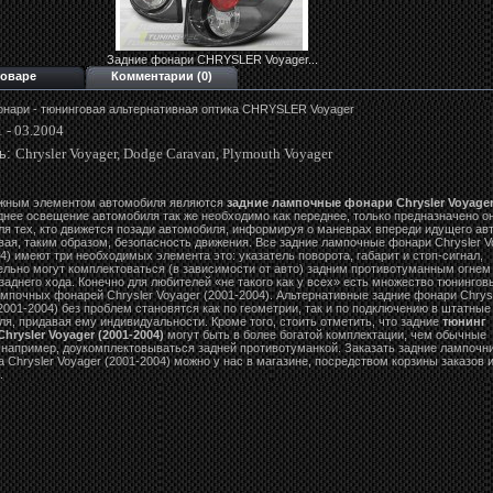
Задние фонари CHRYSLER Voyager...
товаре
Комментарии (0)
онари - тюнинговая альтернативная оптика CHRYSLER Voyager
 - 03.2004
ь:
Chrysler Voyager, Dodge Caravan, Plymouth Voyager
жным элементом автомобиля являются
задние лампочные фонари Chrysler Voyager
аднее освещение автомобиля так же необходимо как переднее, только предназначено о
ля тех, кто движется позади автомобиля, информируя о маневрах впереди идущего авт
вая, таким образом, безопасность движения. Все задние лампочные фонари Chrysler V
4) имеют три необходимых элемента это: указатель поворота, габарит и стоп-сигнал,
ельно могут комплектоваться (в зависимости от авто) задним противотуманным огнем
аднего хода. Конечно для любителей «не такого как у всех» есть множество тюнингов
мпочных фонарей Chrysler Voyager (2001-2004). Альтернативные задние фонари Chrys
2001-2004) без проблем становятся как по геометрии, так и по подключению в штатные
я, придавая ему индивидуальности. Кроме того, стоить отметить, что задние
тюнинг
hrysler Voyager (2001-2004)
могут быть в более богатой комплектации, чем обычные
 например, доукомплектовываться задней противотуманкой. Заказать задние лампочн
 Chrysler Voyager (2001-2004) можно у нас в магазине, посредством корзины заказов 
.