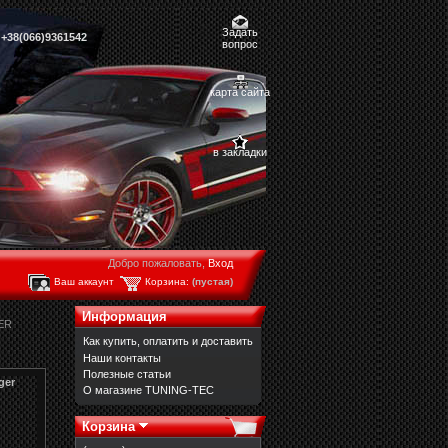
Задать
,
+38(066)9361542
вопрос
карта сайта
в закладки
Добро пожаловать,
Вход
Ваш аккаунт
Корзина:
(пустая)
Информация
ER
Как купить, оплатить и доставить
Наши контакты
Полезные статьи
ger
О магазине TUNING-TEC
Корзина