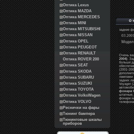
Оптика Lexus
Оптика MAZDA
Оптика MERCEDES
О 
Оптика MINI
Оптика MITSUBISHI
задние ф
Оптика NISSAN
03.2001
Оптика OPEL
Модел
Оптика PEUGEOT
Оптика RENAULT
Очень ва
2004)
. З
Оптика ROVER 200
больше д
Оптика SEAT
обеспечи
(2001-200
Оптика SKODA
дополнит
лампами з
Оптика SUBARU
задних ла
Оптика SUZUKI
Voyager (
автомобил
Оптика TOYOTA
фонари C
штатные,
Оптика VolksWagen
фонари на
Оптика VOLVO
телефона
Реснички на фары
Тюнинг бампера
Тюнинговые шкалы
приборов