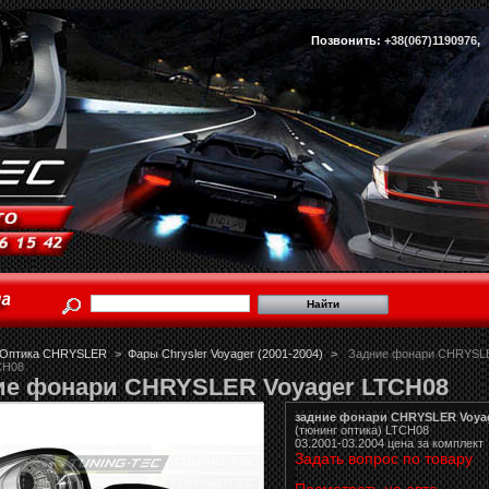
Позвонить:
+38(067)1190976
Оптика CHRYSLER
>
Фары Chrysler Voyager (2001-2004)
>
Задние фонари CHRYSL
CH08
ие фонари CHRYSLER Voyager LTCH08
задние фонари CHRYSLER Voya
(тюнинг оптика) LTCH08
03.2001-03.2004 цена за комплект
Задать вопрос по товару