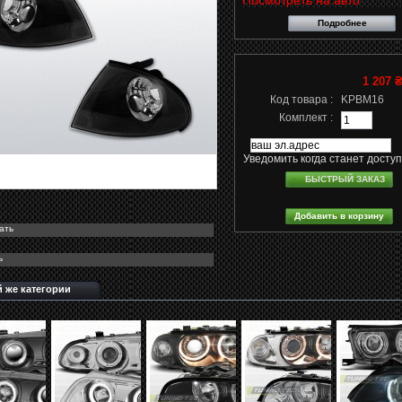
Посмотреть на авто
Подробнее
1 207 
Код товара :
KPBM16
Комплект :
Уведомить когда станет досту
БЫСТРЫЙ ЗАКАЗ
ать
ь
й же категории