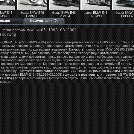
BMW E46
Фары BMW E46
Фары BMW E46
Фары BMW E46
Фары BMW 
BM39
LPBM38
LPBM34
LPBM33
LPBM32
товаре
Комментарии (0)
05.1998-08.2001
 - тюнинг оптика BMW E46
Touring
ик BMW E46 (05.1998-03.2005) и боковые повторители поворотов BMW E46 (05.1998-03
 важными составными общего освещения автомобиля. Это элементы, которые сообща
авто для спереди и сзади едущих водителей. Важность поворотника BMW E46 (05.1998-
определяется в ПДД, где сказано, что запрещается эксплуатация автомобилей с
ными указателями поворотов, поскольку это напрямую влияет на безопасность движен
для любого автолюбителя важно следить за рабочим состоянием указателей поворота 
 повторителями поворотов. Конечно, есть категория владельцев автомобилей которые 
 железный конь выглядел не как стандартный авто, в части поворотников в том числе. 
нтингента существуют
тюнинговые поворотники BMW E46 (05.1998-03.2005)
и тюнин
ли поворота BMW E46 (05.1998-03.2005) (
диодные повторители поворота BMW E4
03.2005)
) ассортимент которых можно посмотреть на нашем сайте и заказать через н
магазин.