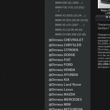
BMW E90 (01.2005-...)
BMW F30, F31 (10.2011 -
Фары 
... )
LP
BMW X3 (E83) (01.04-...)
О 
BMW X5 E53 (09.99-10.03)
Повороты
BMW X5 e70 (2007 - …)
Sedan/
BMW Z3 (10.95-06.03)
BMW Z4 E85 E86 (02-08)
Поворотн
являются
Оптика CHEVROLET
маневре 
03.2005) 
Оптика CHRYSLER
неисправ
Поэтому 
Оптика CITROEN
боковыми
Оптика DODGE
что бы их
этого ко
Оптика FIAT
повторите
(05.1998-
Оптика FORD
интернет-
Оптика HONDA
Оптика HYUNDAI
Оптика KIA
Оптика Land Rover
Оптика Lexus
Оптика MAZDA
Оптика MERCEDES
Оптика MINI
Оптика MITSUBISHI