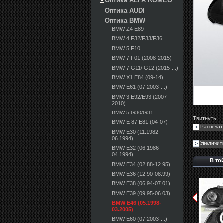
Оптика ALFA ROMEO
Оптика AUDI
Оптика BMW
BMW Z4 E89
BMW 4 F32/F33/F36
BMW 5 F10
BMW 7 F01 (2008-2015)
BMW 7 G11/ G12 (2015-...)
BMW X1 E84 (09-14)
BMW E61 (07.2003-...)
BMW 3 E92/E93 (2007-
2010)
BMW 5 G30/G31
Твитнуть
BMW E 87 E81 (04-07)
Распечат
BMW E30 (11.1982-
06.1994)
Увеличит
BMW E32 (06.1986-
04.1994)
В то
BMW E34 (02.88-12.95)
BMW E36 (12.90-08.99)
BMW E38 (06.94-07.01)
BMW E39 (09.95-06.03)
BMW E46 (05.1998-
03.2005)
BMW E60 (07.2003-...)