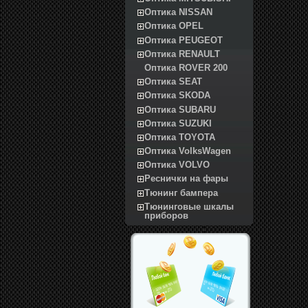
Оптика NISSAN
Оптика OPEL
Оптика PEUGEOT
Оптика RENAULT
Оптика ROVER 200
Оптика SEAT
Оптика SKODA
Оптика SUBARU
Оптика SUZUKI
Оптика TOYOTA
Оптика VolksWagen
Оптика VOLVO
Реснички на фары
Тюнинг бампера
Тюнинговые шкалы
приборов