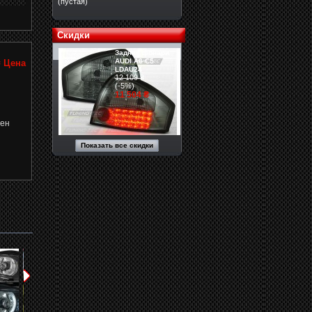
(пустая)
Скидки
Задние фонари
AUDI A6 C5
₴
Цена
LDAU24
12 109 ₴
(-5%)
11 504 ₴
пен
Показать все скидки