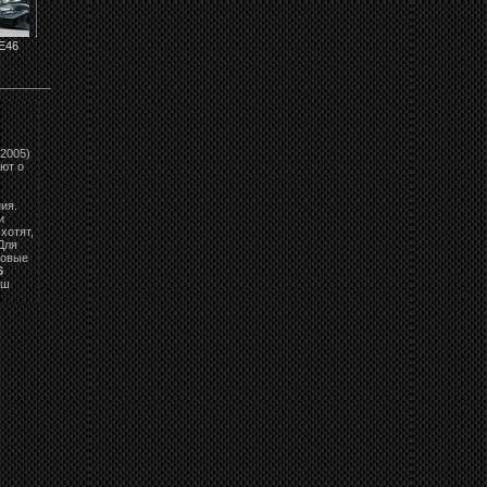
E46
Реснички на фары
Реснички на фары
Фары BMW E46
Фары BMW E46
BMW...
BMW...
LPBM84
LPBM83
.2005)
ют о
ия.
и
хотят,
Для
говые
6
аш