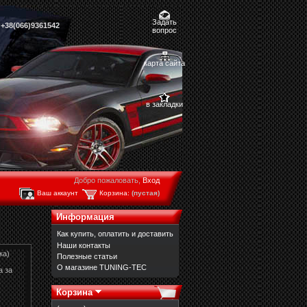
Задать
,
+38(066)9361542
вопрос
карта сайта
в закладки
Добро пожаловать,
Вход
Ваш аккаунт
Корзина:
(пустая)
Информация
Как купить, оплатить и доставить
Наши контакты
ка)
Полезные статьи
О магазине TUNING-TEC
а за
Корзина