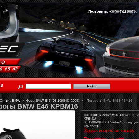
Позвонить:
+38(067)1190976
Оптика BMW
>
Фары BMW E46 (05.1998-03.2005)
>
Повороты BMW E46 KPBM16
роты BMW E46 KPBM16
Повороты BMW E46
(тюнинг опти
KPBM16
05.1998-08.2001 Sedan/Touring цен
комплект
Задать вопрос по товару