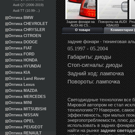
Audi Q7 (2006-2019)
Audi TT (10.99-...)
Оптика BMW
Задние фонари на
Повороты на AUDI
Реш
Оптика CHEVROLET
AUDI A6 C5...
KBAU03
н
Оптика CHRYSLER
О товаре
Комментарии (
Оптика CITROEN
задние фонари - тюнинговая ал
Оптика DODGE
05.1997 - 05.2004
Оптика FIAT
Оптика FORD
Габариты: диоды
Оптика HONDA
Стоп-сигналы: диоды
Оптика HYUNDAI
Задний ход: лампочка
Оптика KIA
Оптика Land Rover
Повороты: лампочка
Оптика Lexus
Оптика MAZDA
Оптика MERCEDES
Светодиодные технологии все 
Оптика MINI
Мировой автопром не стал искл
Оптика MITSUBISHI
технологиях?? Наверное, самое
эффективность, при малых геом
Оптика NISSAN
энергопотребляемости, плюс до
Оптика OPEL
использовать в задних фонарях
Оптика PEUGEOT
найти на рынке
задние светоди
Оптика RENAULT