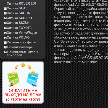
установить их вместо штатных.
Оптика ROVER 200
фонари Audi A6 C5 (05.97-05.04
Огромный выбор дизайна сдела
Оптика SEAT
тому же светодиодные фонари Au
Оптика SKODA
к установке на авто без каких 
Оптика SUBARU
подогнаны под штатные. Что б
Оптика SUZUKI
фонари Audi A6 C5 (05.97-05.04
Оптика TOYOTA
оснащаются резисторными балл
Оптика VolksWagen
зачастую определяет долговечн
обслуживания, например замены
Оптика VOLVO
C5 (05.97-05.04) во многом пр
Реснички на фары
очень важен как в условиях пло
Тюнинг бампера
так как водитель сзади едущего
Тюнинговые шкалы
маневры впереди едущей машин
приборов
фонарей на Audi A6 C5 (05.97-05
нашем интернет-магазине.