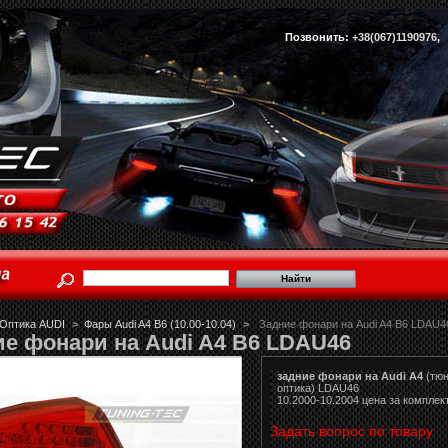
Позвонить:
+38(067)1190976
Оптика AUDI
>
Фары Audi A4 B6 (10.00-10.04)
>
Задние фонари на Audi A4 B6 LDAU4
е фонари на Audi A4 B6 LDAU46
задние фонари на Audi A4
(тюн
оптика) LDAU46
10.2000-10.2004 цена за комплек
Задать вопрос по товару