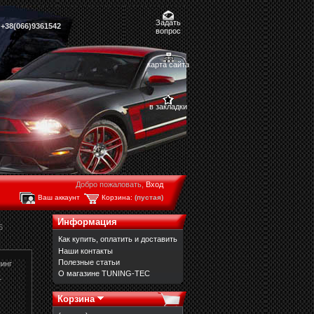
Задать
,
+38(066)9361542
вопрос
карта сайта
в закладки
Добро пожаловать,
Вход
Ваш аккаунт
Корзина:
(пустая)
Информация
6
Как купить, оплатить и доставить
Наши контакты
Полезные статьи
инг
О магазине TUNING-TEC
т
Корзина