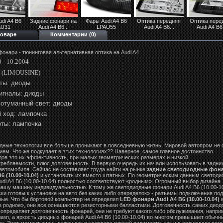
di A4 B6
Задние фонари на
Фары Audi A4 B6
Оптика передняя
Оптика пере
AU31
Audi A4 B6...
LPAU55
Audi A4 B6...
Audi A4 B6.
товаре
Комментарии (0)
фонари - тюнинговая альтернативная оптика на Audi A4
 - 10.2004
 (LIMOUSINE)
ты: диоды
игналы: диоды
отуманный свет: диоды
 ход: лампочка
ты: лампочка
дные технологии все больше проникают в повседневную жизнь. Мировой автопром не 
ием. Что же подкупает в этих технологиях?? Наверное, самое главное достоинство
дов это их эффективность, при малых геометрических размерах и низкой
требляемости, плюс долговечность. В первую очередь их начали использовать в задни
автомобиля. Сейчас не составляет труда найти на рынке
задние светодиодные фон
6 (10.00-10.04)
и установить их вместо штатных. По геометрическим данным светод
udi A4 B6 (10.00-10.04) полностью соответствуют «родным». Огромный выбор дизайна
Вашу машину индивидуальностью. К тому же светодиодные фонари Audi A4 B6 (10.00-10
ки готовы к установке на авто без каких либо «переделок» - разъемы подключения по
ные. Что бы бортовой компьютер не определил
LED фонари Audi A4 B6 (10.00-10.04)
к
не родное», они все оснащаются резисторными балластами. Долговечность самих диод
 определяет долговечность фонарей, они не требуют какого либо обслуживания, напри
амп, а яркость диодных фонарей Audi A4 B6 (10.00-10.04) во многом превышает обычн
. Этот момент очень важен как в условиях плохой видимости, так и в солнечную погод