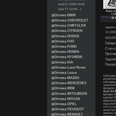
Audi Q7 (2006-2019)
Audi TT (10.99-...)
Фары Au
LP
Оптика BMW
О 
Оптика CHEVROLET
Оптика CHRYSLER
задние 
Оптика CITROEN
10.2000
Оптика DODGE
SEDAN
Оптика FIAT
Габари
Оптика FORD
Стоп-с
Оптика HONDA
Против
Оптика HYUNDAI
Задний
Оптика KIA
Поворо
Оптика Land Rover
Оптика Lexus
Светодио
Оптика MAZDA
исключен
светодио
Оптика MERCEDES
энергопо
Оптика MINI
фонарях 
Audi A4 B
Оптика MITSUBISHI
фонари A
сделает 
Оптика NISSAN
практичес
под штат
Оптика OPEL
«что-то 
Оптика PEUGEOT
зачастую
замены л
Оптика RENAULT
лампочные