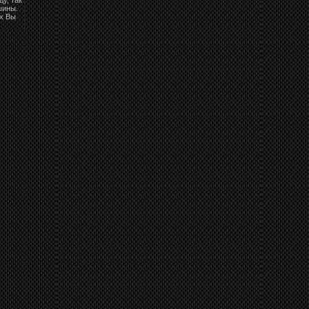
шины.
их Вы