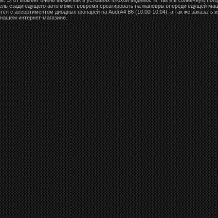
тель сзади едущего авто может вовремя среагировать на маневры впереди едущей ма
ся с ассортиментом диодных фонарей на Audi A4 B6 (10.00-10.04), а так же заказать 
 нашем интернет-магазине.