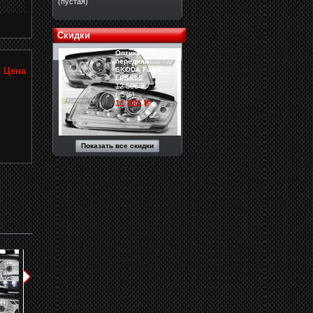
(пустая)
Скидки
Оптика
передняя
SKODA Fabia
₴
Цена
LPSK05
12 506 ₴
(-5%)
11 881 ₴
Показать все скидки