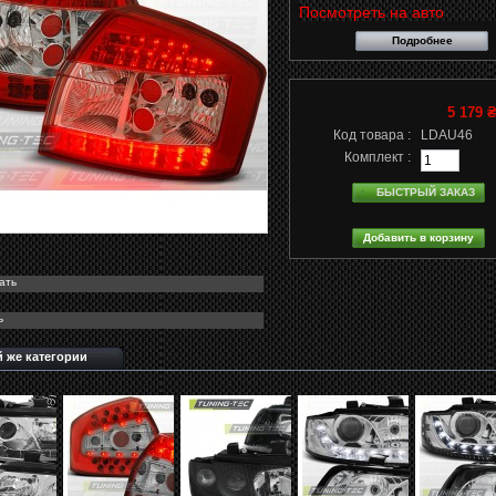
Посмотреть на авто
Подробнее
5 179 
Код товара :
LDAU46
Комплект :
БЫСТРЫЙ ЗАКАЗ
ать
ь
й же категории