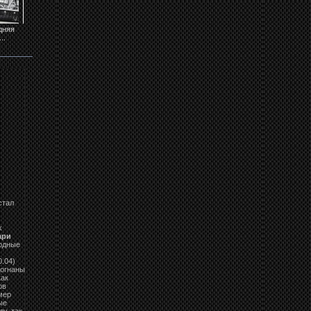
дняя
Задние фонари на
Задние фонари на
Реснички на фары
Реснички на фар
..
Audi A4 B6...
Audi A4 B6...
Audi...
Audi...
стал
х
ари
иодные
.04)
догнаны
ак
ов
мер
ые
у, так