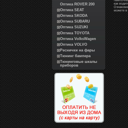
как води
Оптика ROVER 200
Ознакомит
Оптика SEAT
можете в
Оптика SKODA
Оптика SUBARU
Оптика SUZUKI
Оптика TOYOTA
Оптика VolksWagen
Оптика VOLVO
Реснички на фары
Тюнинг бампера
Тюнинговые шкалы
приборов