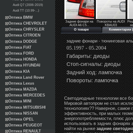
Audi Q7 (2006-2019)
Audi TT (10.99-...)
Оптика BMW
Задние фонари на
Повороты на AUDI
Реш
Оптика CHEVROLET
AUDI A6 C5...
KBAU03
н
Оптика CHRYSLER
О товаре
Комментарии (
Оптика CITROEN
задние фонари - тюнинговая аль
Оптика DODGE
05.1997 - 05.2004
Оптика FIAT
Оптика FORD
Габариты: диоды
Оптика HONDA
Стоп-сигналы: диоды
Оптика HYUNDAI
Задний ход: лампочка
Оптика KIA
Оптика Land Rover
Повороты: лампочка
Оптика Lexus
Оптика MAZDA
Оптика MERCEDES
Светодиодные технологии все б
Оптика MINI
Мировой автопром не стал исклю
Оптика MITSUBISHI
технологиях?? Наверное, самое 
эффективность, при малых геоме
Оптика NISSAN
энергопотребляемости, плюс дол
Оптика OPEL
использовать в задних фонарях 
Оптика PEUGEOT
найти на рынке
задние светодио
Оптика RENAULT