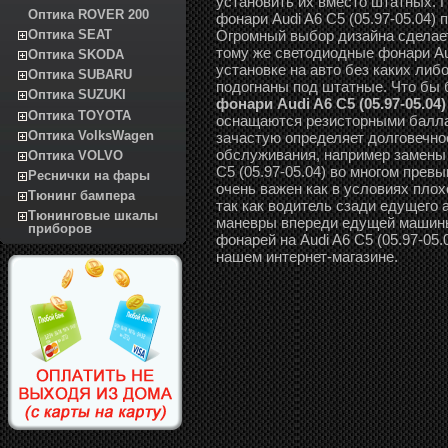
установить их вместо штатных. 
Оптика ROVER 200
фонари Audi A6 C5 (05.97-05.04)
Огромный выбор дизайна сделае
Оптика SEAT
тому же светодиодные фонари Aud
Оптика SKODA
установке на авто без каких ли
Оптика SUBARU
подогнаны под штатные. Что бы
Оптика SUZUKI
фонари Audi A6 C5 (05.97-05.04)
Оптика TOYOTA
оснащаются резисторными балла
Оптика VolksWagen
зачастую определяет долговечнос
обслуживания, например замены 
Оптика VOLVO
C5 (05.97-05.04) во многом пре
Реснички на фары
очень важен как в условиях плох
Тюнинг бампера
так как водитель сзади едущего 
Тюнинговые шкалы
маневры впереди едущей машины
приборов
фонарей на Audi A6 C5 (05.97-05.
нашем интернет-магазине.