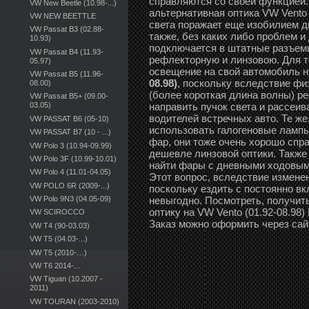
справляются со своей функцией.
VW New Beetle (10.98-...)
альтернативная оптика VW Vento 
VW NEW BEETTLE
света поражает еще изобилием д
VW Passat B3 (02.88-
также, без каких либо проблем и
10.93)
подключается в штатные разъемы
VW Passat B4 (11.93-
рефлекторную и линзовою. Для те
05.97)
освещение на свой автомобиль 
VW Passat B5 (11.96-
08.98)
, поскольку вследствие фи
08.00)
(более короткая длина волны) р
VW Passat B5+ (09.00-
направить пучок света и рассеива
03.05)
водителей встречных авто. Те же
VW PASSAT B6 (05-10)
использовать галогеновые лампы
VW PASSAT B7 (10 - ...)
фар, они тоже очень хорошо спр
VW Polo 3 (10.94-09.99)
дешевле линзовой оптики. Также
VW Polo 3F (10.99-10.01)
найти фары с дневными ходовыми 
VW Polo 4 (11.01-04.05)
Этот вопрос, вследствие измене
VW POLO 6R (2009-...)
поскольку ездить с постоянно в
невыгодно. Посмотреть, получит
VW Polo 9N3 (04.05-09)
оптику на VW Vento (01.92-08.98
VW SCIROCCO
Заказ можно оформить через сай
VW T4 (90-03.03)
VW T5 (04.03-...)
VW T5 (2010-…)
VW T6 2014-...
VW Tiguan (10.2007 -
2011)
VW TOURAN (2003-2010)