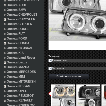
Оптика ALFA ROMEO
Оптика AUDI
Оптика BMW
Оптика CHEVROLET
Оптика CHRYSLER
Оптика CITROEN
Оптика DODGE
Оптика FIAT
Оптика FORD
Оптика HONDA
Оптика HYUNDAI
Оптика KIA
Твитнуть
Оптика Land Rover
Распечатать
Оптика Lexus
Оптика MAZDA
Увеличить
Оптика MERCEDES
В той же категории
Оптика MINI
Оптика MITSUBISHI
Оптика NISSAN
Оптика OPEL
Оптика PEUGEOT
Оптика RENAULT
Оптика ROVER 200