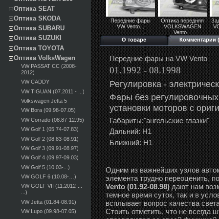
Оптика SEAT
Оптика SKODA
Передние фары
Оптика передняя
За
VW Vento...
VOLKSWAGEN
V
Оптика SUBARU
Vento...
Оптика SUZUKI
О товаре
Комментарии (
Оптика TOYOTA
Передние фары на VW Vento
Оптика VolksWagen
VW PASSAT CC (2008-
01.1992 - 08.1998
2012)
Регулировка -
э
лектричес
VW CADDY
VW TIGUAN (07.2011 - ...)
Фары без регулировочных
Volkswagen Jetta 5
установки моторов с ориг
VW Bora (09.98-07.05)
Габариты:"ангельские глазки"
VW Corrado (08.87-12.95)
VW Golf 1 (05.74-07.83)
Дальний: Н1
VW Golf 2 (08.83-08.91)
Ближний: Н1
VW Golf 3 (09.91-08.97)
VW Golf 4 (09.97-09.03)
VW Golf 5 (10.03-...)
Одним из важнейших узлов автом
VW GOLF 6 (10.08-…)
элемента трудно переоценить, п
Vento (01.92-08.98)
дают нам воз
VW GOLF VII (11.2012-...
...)
темное время суток, так и в усл
VW Jetta (01.84-08.91)
всплывает вопрос качества света 
Стоить отметить, что не всегда
VW Lupo (09.98-07.05)