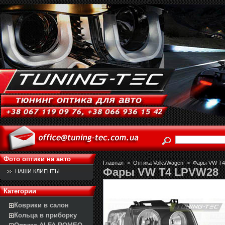
Фото оптики на авто
Главная
>
Оптика VolksWagen
>
Фары VW T4 
Фары VW T4 LPVW28
НАШИ КЛИЕНТЫ
Категории
Коврики в салон
Кольца в приборку