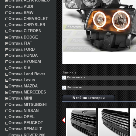
Оптика ALFA ROMEO
Оптика AUDI
Оптика BMW
Оптика CHEVROLET
Оптика CHRYSLER
Оптика CITROEN
Оптика DODGE
Оптика FIAT
Оптика FORD
Оптика HONDA
Оптика HYUNDAI
Оптика KIA
Твитнуть
Оптика Land Rover
Распечатать
Оптика Lexus
Оптика MAZDA
Увеличить
Оптика MERCEDES
В той же категории
Оптика MINI
Оптика MITSUBISHI
Оптика NISSAN
Оптика OPEL
Оптика PEUGEOT
Оптика RENAULT
Оптика ROVER 200