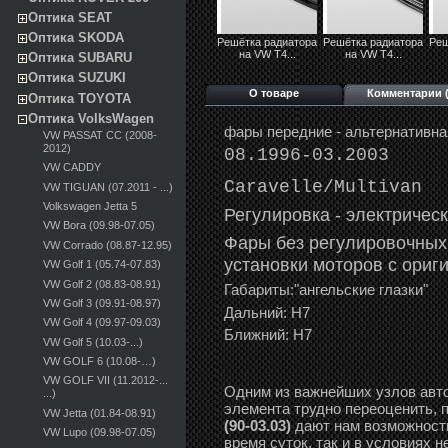
Оптика SEAT
Оптика SKODA
Решётка радиатора
Решётка радиатора
Реш
на VW T4...
на VW T4...
Оптика SUBARU
Оптика SUZUKI
О товаре
Комментарии (
Оптика TOYOTA
Оптика VolksWagen
фары передние - альтернативна
VW PASSAT CC (2008-
2012)
08.1996-03.2003
VW CADDY
Caravelle/Multivan
VW TIGUAN (07.2011 - ...)
Volkswagen Jetta 5
Регулировка -
э
лектричес
VW Bora (09.98-07.05)
Фары без регулировочных
VW Corrado (08.87-12.95)
установки моторов с ориг
VW Golf 1 (05.74-07.83)
VW Golf 2 (08.83-08.91)
Габариты:"ангельские глазки"
VW Golf 3 (09.91-08.97)
Дальний: Н7
VW Golf 4 (09.97-09.03)
Ближний: Н7
VW Golf 5 (10.03-...)
VW GOLF 6 (10.08-…)
VW GOLF VII (11.2012-...
Одним из важнейших узлов авто
...)
элемента трудно переоценить, 
VW Jetta (01.84-08.91)
(90-03.03)
дают нам возможность
VW Lupo (09.98-07.05)
время суток, так и в условиях 