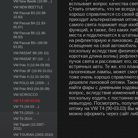
VW New Beetle (10.98-...)
всплывает вопрос качества свет
VW NEW BEETTLE
Стоить отметить, что не всегд
VW Passat B3 (02.88-
хорошо справляются со своей ф
10.93)
приходит альтернативная оптика
VW Passat B4 (11.93-
самого света поражает еще изо
05.97)
функций, а также, без каких ли
VW Passat B5 (11.96-
места и подключается в штатны
08.00)
на рефлекторную и линзовою. Дл
VW Passat B5+ (09.00-
освещение на свой автомобиль
03.05)
поскольку вследствие физическ
VW PASSAT B6 (05-10)
короткая длина волны) рефлек
VW PASSAT B7 (10 - ...)
пучок света и рассеивает его, 
VW Polo 3 (10.94-09.99)
встречных авто. Те же, кто пла
галогеновые лампы, может смот
VW Polo 3F (10.99-10.01)
тоже очень хорошо справляются
VW Polo 4 (11.01-04.05)
дешевле линзовой оптики. Такж
VW POLO 6R (2009-...)
найти фары с дневными ходовым
VW Polo 9N3 (04.05-09)
вопрос, вследствие изменений 
VW SCIROCCO
поскольку ездить с постоянно 
VW T4 (90-03.03)
невыгодно. Посмотреть, получи
VW T5 (04.03-...)
оптику на VW T4 (90-03.03) Вы 
можно оформить через сайт либ
VW T5 (2010-…)
VW T6 2014-...
VW Tiguan (10.2007 -
2011)
VW TOURAN (2003-2010)